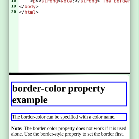
18
    <
p
><
strong
>
Note
:</
strong
> 
The
border-c
19
</
body
>
20
</
html
>