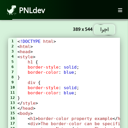
PNLdev
اجرا
389 x 544
1
<
!DOCTYPE
html
>
2
<
html
>
3
<
head
>
4
<
style
>
5
h1
 {
6
border-style
: 
solid
;
7
border-color
: 
blue
;
8
}
9
div
 {
10
border-style
: 
solid
;
11
border-color
: 
blue
;
12
}
13
</
style
>
14
</
head
>
15
<
body
>
16
    <
h1
>
border-color
property
example
</
h1
>
17
    <
div
>
The
border-color
can
be
specified