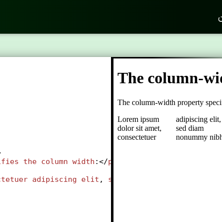
ن
>
ifies
the
column
width
:</
p
>
ctetuer
adipiscing
elit
, 
sed
diam
nonummy
nibh
eui