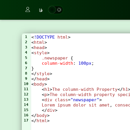
فا
1
<
!DOCTYPE
html
>
2
<
html
>
3
<
head
>
4
<
style
> 
5
.newspaper
 {
6
column-width
: 
100px
;
7
}
8
</
style
>
9
</
head
>
10
<
body
>
11
    <
h1
>
The
column-width
Property
</
h1
12
    <
p
>
The
column-width
property
spec
13
    <
div
class
=
"newspaper"
>
14
Lorem
ipsum
dolor
sit
amet
, 
conse
15
    </
div
>
16
</
body
>
17
</
html
>