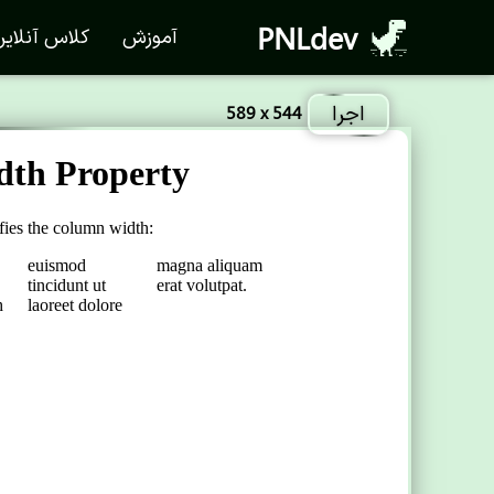
PNLdev
آموزش
کلاس آنلای
اجرا
589 x 544
smod
tincidunt
ut
laoreet
dolore
magna
aliquam
era