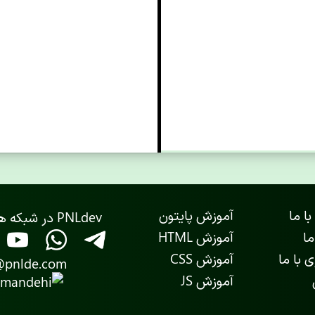
با ما
آموزش پایتون
PNLdev در شبکه های اجتماعی
ما
آموزش HTML
 با ما
آموزش CSS
@pnlde.com
آموزش JS