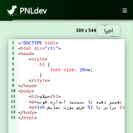
PNLdev
اجرا
389 x 544
1
<
!DOCTYPE
html
>
2
<
html
dir
=
"rtl"
>
3
<
head
>
4
    <
style
>
5
h1
 {
6
font-size
: 
20vw
;
7
        }
8
    </
style
>
9
</
head
>
10
<
body
>
>
h1
>سلام</
h1
    <
11
12
    <
p
vie
 عرض پورت نمایش (
 برابر با 
1%
1vh
>
p
    <
13
14
</
body
>
15
</
html
>