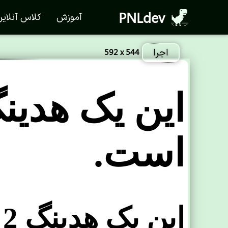
PNLdev
آموزش
کلاس آنلای
اجرا
592 x 544