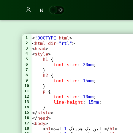
فا
1
<
!DOCTYPE
html
>
2
<
html
dir
=
"rtl"
>
3
<
head
>
4
<
style
>
5
h1
 {
6
font-size
: 
20mm
;
7
    }
8
h2
 {
9
font-size
: 
15mm
;
10
    }
11
p
 {
12
font-size
: 
10mm
;
13
line-height
: 
15mm
;
14
    }
15
</
style
>
16
</
head
>
17
<
body
>
>
h1
 است.</
>این یک هدینگ 
1
h1
    <
18