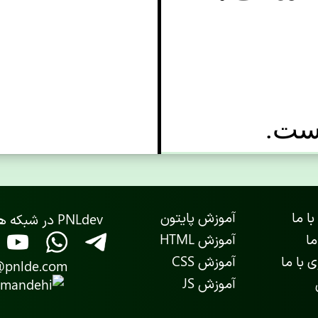
با ما
آموزش پایتون
PNLdev در شبکه های اجتماعی
ما
آموزش HTML
 با ما
آموزش CSS
@pnlde.com
آموزش JS