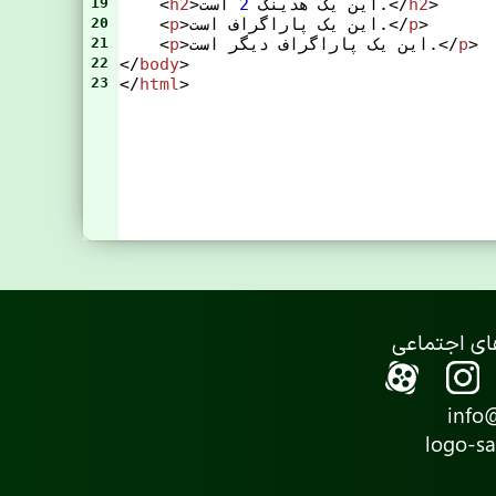
>
h2
 است.</
>این یک هدینگ 
2
h2
    <
19
>
p
>این یک پاراگراف است.</
p
    <
20
>
p
>این یک پاراگراف دیگر است.</
p
    <
21
22
</
body
>
23
</
html
>
info