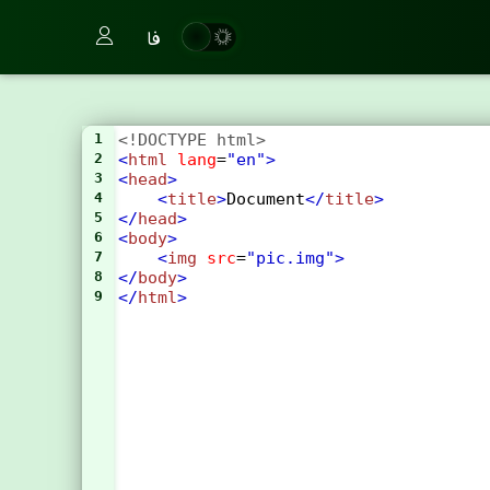
فا
1
<!DOCTYPE html>
2
<
html
lang
=
"en"
>
3
<
head
>
4
<
title
>
Document
</
title
>
5
</
head
>
6
<
body
>
7
<
img
src
=
"pic.img"
>
8
</
body
>
9
</
html
>