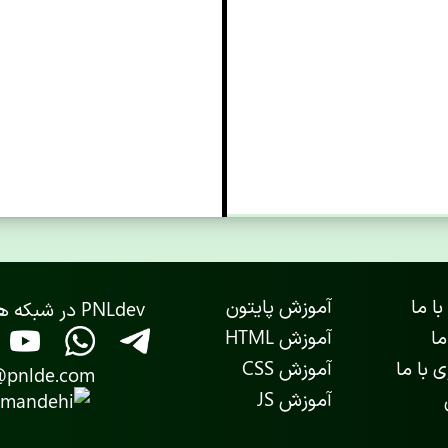
با ما
آموزش پایتون
PNLdev در شبکه های اجتماعی
ما
آموزش HTML
 با ما
آموزش CSS
@pnlde.com
آموزش JS