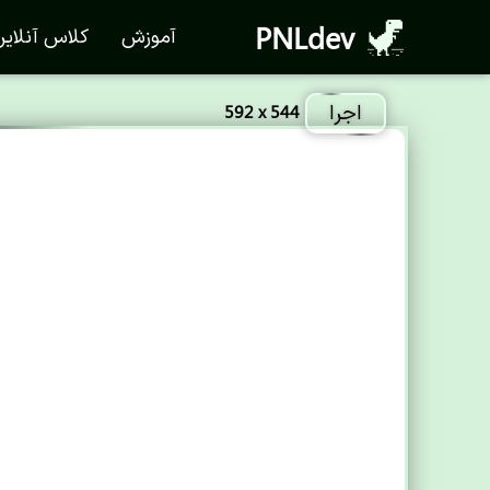
PNLdev
آموزش
کلاس آنلای
اجرا
592 x 544