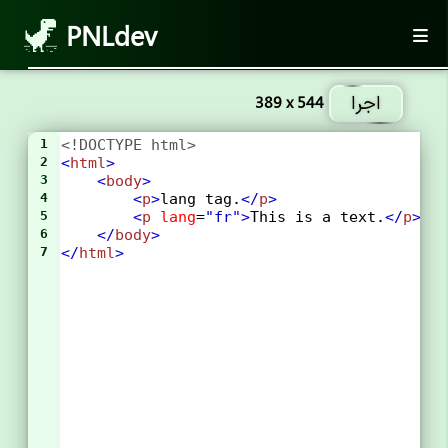
PNLdev
اجرا
389 x 544
1
<!DOCTYPE html>
2
<
html
>
3
<
body
>
4
<
p
>
lang tag.
</
p
>
5
<
p
lang
=
"fr"
>
This is a text.
</
p
>
6
</
body
>
7
</
html
>