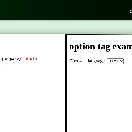
ن
nguage:
</
label
>
>