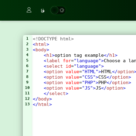
فا
1
<!DOCTYPE html>
2
<
html
>
3
<
body
>
4
<
h1
>
option tag example
</
h1
>
5
<
label
for
=
"language"
>
Choose a la
6
<
select
id
=
"language"
>
7
<
option
value
=
"HTML"
>
HTML
</
option
8
<
option
value
=
"CSS"
>
CSS
</
option
>
9
<
option
value
=
"PHP"
>
PHP
</
option
>
10
<
option
value
=
"JS"
>
JS
</
option
>
11
</
select
>
12
</
body
>
13
</
html
>