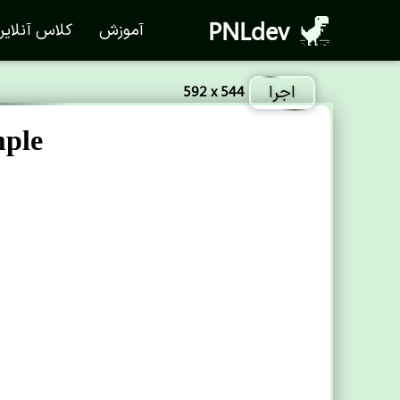
PNLdev
آموزش
کلاس آنلای
اجرا
592 x 544