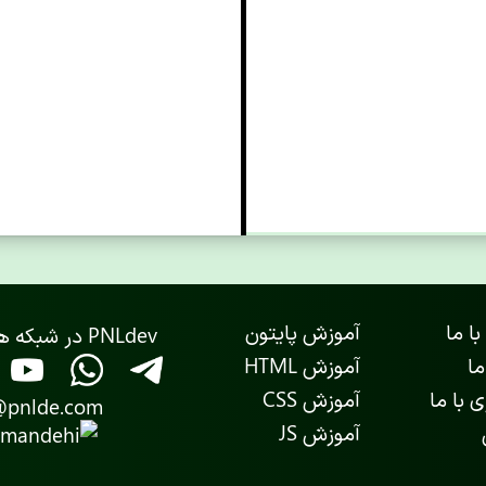
با ما
آموزش پایتون
PNLdev در شبکه های اجتماعی
ما
آموزش HTML
 با ما
آموزش CSS
@pnlde.com
آموزش JS