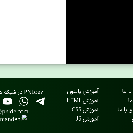
با ما
آموزش پایتون
PNLdev در شبکه های اجتماعی
ما
آموزش HTML
 با ما
آموزش CSS
@pnlde.com
آموزش JS