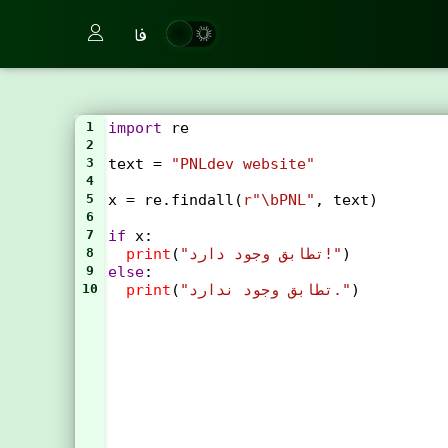
فا
1
import
re
2
3
text
=
"PNLdev website"
4
5
x
=
re
.
findall
(
r"\bPNL"
, 
text
)
6
7
if
x
:
)
"تطابق وجود دارد!"
(
print
8
9
else
:
)
"تطابق وجود ندارد."
(
print
10