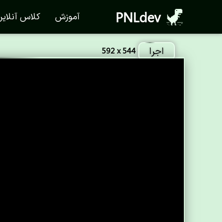
PNLdev
آموزش
کلاس آنلای
اجرا
592 x 544