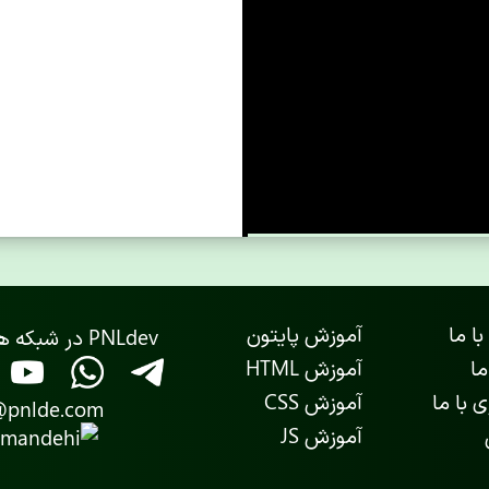
با ما
آموزش پایتون
PNLdev در شبکه های اجتماعی
ما
آموزش HTML
 با ما
آموزش CSS
@pnlde.com
آموزش JS