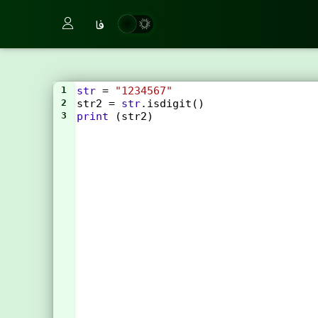
فا
1
str
=
"1234567"
2
str2
=
str
.
isdigit
()
3
print
 (
str2
)