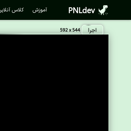
PNLdev
آموزش
کلاس آنلای
اجرا
592 x 544