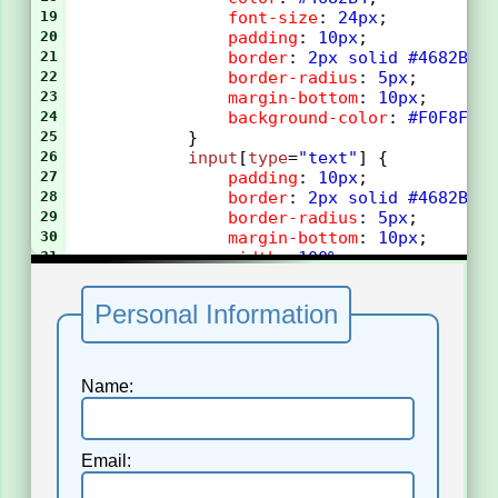
19
font-size
: 
24px
;
20
padding
: 
10px
;
21
border
: 
2px
solid
#4682B4
;
22
border-radius
: 
5px
;
23
margin-bottom
: 
10px
;
24
background-color
: 
#F0F8FF
;
25
            }
26
input
[
type
=
"text"
] {
27
padding
: 
10px
;
28
border
: 
2px
solid
#4682B4
;
29
border-radius
: 
5px
;
30
margin-bottom
: 
10px
;
31
width
: 
100%
;
32
box-sizing
: 
border-box
;
33
            }
34
input
[
type
=
"submit"
] {
35
padding
: 
10px
20px
;
36
background-color
: 
#4682B4
;
37
color
: 
white
;
38
border
: 
none
;
39
border-radius
: 
5px
;
40
cursor
: 
pointer
;