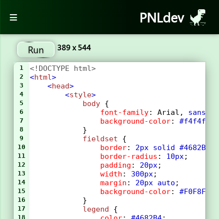
PNLdev
389 x 544
Run
1
<!DOCTYPE html>
2
<
html
>
3
<
head
>
4
<
style
>
5
body
 {
6
font-family
: 
Arial
, 
sans-s
7
background-color
: 
#f4f4f4
;
8
            }
9
fieldset
 {
10
border
: 
2px
solid
#4682B4
;
11
border-radius
: 
10px
;
12
padding
: 
20px
;
13
width
: 
300px
;
14
margin
: 
20px
auto
;
15
background-color
: 
#F0F8FF
;
16
            }
17
legend
 {
18
color
: 
#4682B4
; 