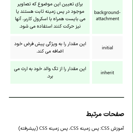
برای تعیین این موضوع که تصاویر
خاصیت border-start-end-radius
موجود در پس زمینه ثابت هستند یا
background-
خاصیت border-start-start-radius
attachment
می بایست همراه با اسکرول کاربر، آنها
خاصیت border-style
نیز حرکت کنند استفاده می شود.
خاصیت border-top
این مقدار را به ویژگی پیش فرض خود
خاصیت border-top-color
initial
اضافه می کند.
خاصیت border-top-left-radius
خاصیت border-top-right-radius
این مقدار را از تگ والد خود به ارث می
خاصیت border-top-style
inherit
برد.
خاصیت border-top-width
خاصیت border-width
خاصیت bottom
خاصیت box-decoration-break
صفحات مرتبط
خاصیت box-reflect
آموزش CSS: پس زمینه CSS، پس زمینه CSS (پیشرفته)
خاصیت box-shadow