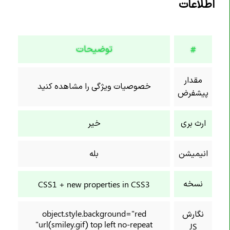
اطلاعات
خاصیت background-color
خاصیت background-image
خاصیت background-origin
توضیحات
#
خاصیت background-position
خاصیت background-position-x
مقدار
خصوصیات ویژگی را مشاهده کنید
خاصیت background-position-y
پیشفرض
خاصیت background-repeat
ارث بری
خیر
خاصیت background-size
خاصیت block-size
انیمیشن
بله
خاصیت border
خاصیت border-block
نسخه
CSS1 + new properties in CSS3
خاصیت border-block-color
خاصیت border-block-end-color
نگارش
object.style.background="red
خاصیت border-block-end-style
url(smiley.gif) top left no-repeat"
JS