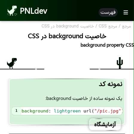
PNLdev
فهرست
مرجع
/
مرجع CSS
/
خاصیت background در CSS
CSS Reference
خاصیت background در CSS
مرجع CSS
background property CSS
خاصیت های CSS
خاصیت accent-color
خاصیت align-content
نمونه کد
خاصیت align-items
یک نمونه ساده از خاصیت background:
خاصیت align-self
خاصیت all
1
background
: 
lightgreen
url
(
"/pic.jpg"
) 
no
خاصیت animation
آزمایشگاه
خاصیت animation-name