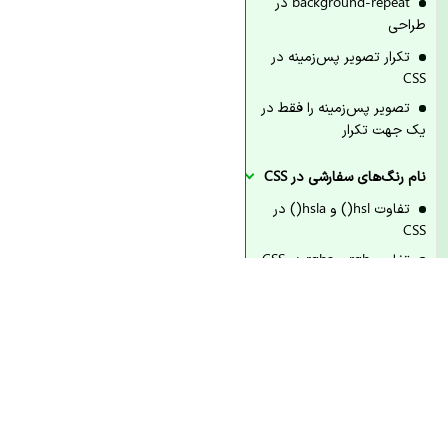
background-repeat در
طراحی
تکرار تصویر پس‌زمینه در
CSS
تصویر پس‌زمینه را فقط در
یک جهت تکرار
نام رنگ‌های سفارشی در CSS
تفاوت hsl() و hsla() در
CSS
تفاوت rgb و rgba در CSS
چگونه از رنگ‌های هگز در
CSS استفاده
چگونه رنگ پیش‌فرض متن
را در CSS تغییر دهم
چگونه رنگ سایه متن را در
CSS تنظیم کنم