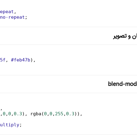
epeat
,
no-repeat
;
5f
, 
#feb47b
),
,
,
0
,
0
,
0.3
), 
rgba
(
0
,
0
,
255
,
0.3
)),
ultiply
;