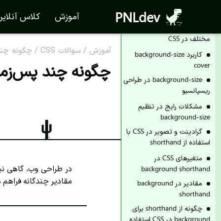
تصویر پس‌زمینه را بدون
کشیدگی در CSS
PNLdev
آموزش
کلاس آنلای
چند تصویر با اندازه‌های
مختلف در CSS
آموزش
/
سوالات CSS
/
چگونه چند پس‌زمینه ر
کاربرد background-size
cover
background-size در طراحی
ریسپانسیو
مشکلات رایج در تنظیم
background-size
گرادینت و تصویر در CSS با
استفاده از shorthand
متغیرهای CSS در
در طراحی وب، گاهی نیاز داری
background shorthand
مقادیر چندگانه فراهم می‌کند. با استفاده از روش 
مقادیر در background
shorthand
چگونه از shorthand برای
background در CSS استفاده