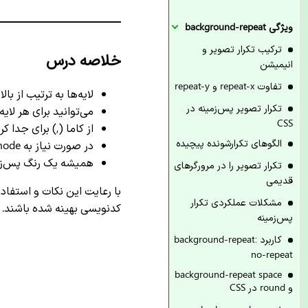
ویژگی background-repeat
ترکیب تکرار تصویر و
خلاصه درس
انیمیشن
تفاوت repeat-x و repeat-y
لایه‌ها به ترتیب از با
تکرار تصویر پس‌زمینه در
می‌توانید برای هر لایه خصوصیات جداگ
CSS
از کاما (,) برای جدا 
الگوهای تکرارشونده پیچیده
در صورت نیاز به blend-mode، ترتیب لایه‌ها بسیار مهم است
همیشه یک رنگ پس‌زمینه پایه به ع
تکرار تصویر را در مرورگرهای
قدیمی
مشکلات عملکردی تکرار
کدنویسی بهینه شده باشند.
پس‌زمینه
کاربرد background-repeat:
no-repeat
background-repeat space
و round در CSS