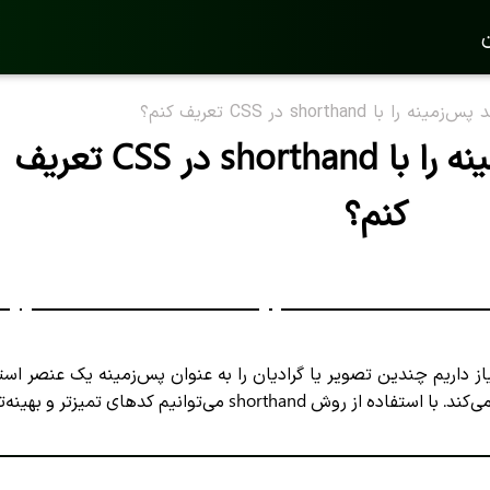
ن
ا با shorthand در CSS تعریف کنم؟
چگونه چند پس‌زمینه را با shorthand در CSS تعریف
کنم؟
م چندین تصویر یا گرادیان را به عنوان پس‌زمینه یک عنصر استفاده کنیم. CSS این امکا
shorthand می‌توانیم کدهای تمیزتر و بهینه‌تری بنویسیم.