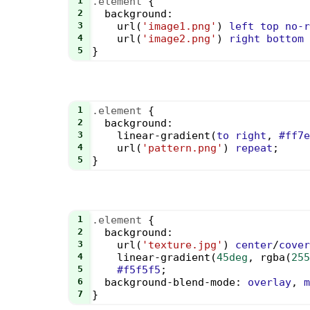
1
.element
 {
2
background
: 
3
url
(
'image1.png'
) 
left
top
no-r
4
url
(
'image2.png'
) 
right
bottom
5
}
1
.element
 {
2
background
: 
3
linear-gradient
(
to
right
, 
#ff7e
4
url
(
'pattern.png'
) 
repeat
;
5
}
1
.element
 {
2
background
: 
3
url
(
'texture.jpg'
) 
center
/
cover
4
linear-gradient
(
45deg
, 
rgba
(
255
5
#f5f5f5
;
6
background-blend-mode
: 
overlay
, 
m
7
}