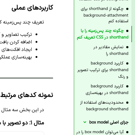
کاربردهای عملی
چگونه از shorthand برای
background-attachment
استفاده کنم
تعریف چند پس‌زمینه کا
چگونه چند پس‌زمینه را با
ترکیب تصاویر و گ
shorthand در CSS تعریف کنم
اضافه کردن بافت (texture) به پس‌زمینه
نمایش مقادیر در
ایجاد افکت‌های لای
shorthand را
بهینه‌سازی عملکرد
کاربرد background
shorthand برای ترکیب تصویر
و رنگ
کاربرد background
shorthand در بهینه‌سازی
نمونه کدهای مرتبط
محدودیت‌های استفاده از
background shorthand
در این بخش سه مثال کار
مثال ۱: دو تصویر با موقعیت‌های مختلف
جزای اصلی box model
آیا می‌توان box model را در