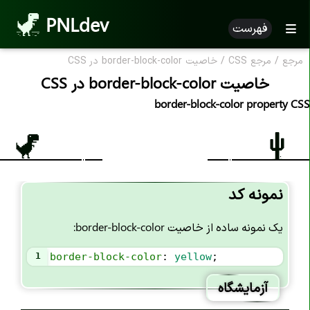
PNLdev
فهرست
مرجع
/
مرجع CSS
/
خاصیت border-block-color در CSS
CSS Reference
خاصیت border-block-color در CSS
مرجع CSS
border-block-color property CSS
خاصیت های CSS
خاصیت accent-color
خاصیت align-content
نمونه کد
خاصیت align-items
یک نمونه ساده از خاصیت border-block-color:
خاصیت align-self
خاصیت all
1
border-block-color
: 
yellow
;
خاصیت animation
آزمایشگاه
خاصیت animation-name