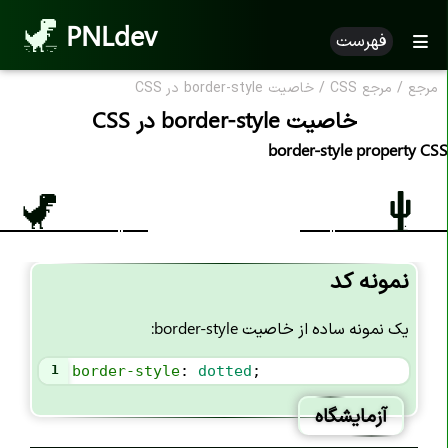
PNLdev
فهرست
مرجع
/
مرجع CSS
/
خاصیت border-style در CSS
CSS Reference
خاصیت border-style در CSS
مرجع CSS
border-style property CSS
خاصیت های CSS
خاصیت accent-color
خاصیت align-content
نمونه کد
خاصیت align-items
یک نمونه ساده از خاصیت border-style:
خاصیت align-self
خاصیت all
1
border-style
: 
dotted
;
خاصیت animation
آزمایشگاه
خاصیت animation-name