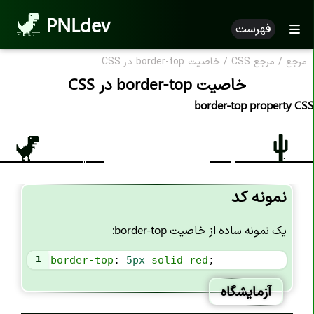
PNLdev
فهرست
مرجع
/
مرجع CSS
/
خاصیت border-top در CSS
CSS Reference
خاصیت border-top در CSS
مرجع CSS
border-top property CSS
خاصیت های CSS
خاصیت accent-color
خاصیت align-content
نمونه کد
خاصیت align-items
یک نمونه ساده از خاصیت border-top:
خاصیت align-self
خاصیت all
1
border-top
: 
5px
solid
red
;
خاصیت animation
آزمایشگاه
خاصیت animation-name