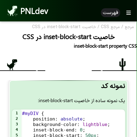
PNLdev
فهرست
مرجع
/
مرجع CSS
/
خاصیت inset-block-start در CSS
CSS Reference
خاصیت inset-block-start در CSS
مرجع CSS
inset-block-start property CSS
خاصیت های CSS
خاصیت accent-color
خاصیت align-content
نمونه کد
خاصیت align-items
یک نمونه ساده از خاصیت inset-block-start:
خاصیت align-self
خاصیت all
1
#myDIV
 {
2
position
: 
absolute
;
خاصیت animation
3
background-color
: 
lightblue
;
4
inset-block-end
: 
0
;
خاصیت animation-name
5
inset-block-start
: 
50px
;