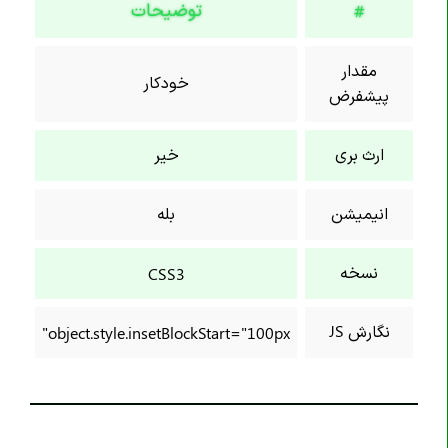
توضیحات
#
خاصیت background-color
خاصیت background-image
مقدار
خودکار
خاصیت background-origin
پیشفرض
خاصیت background-position
خاصیت background-position-x
ارث بری
خیر
خاصیت background-position-y
خاصیت background-repeat
انیمیشن
بله
خاصیت background-size
نسخه
CSS3
خاصیت block-size
خاصیت border
نگارش JS
object.style.insetBlockStart="100px"
خاصیت border-block
خاصیت border-block-color
خاصیت border-block-end-color
خاصیت border-block-end-style