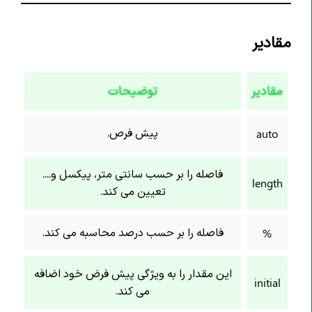
خاصیت border-end-end-radius
خاصیت border-end-start-radius
مقادیر
خاصیت border-image
خاصیت border-image-outset
مقادیر
توضیحات
خاصیت border-image-repeat
خاصیت border-image-slice
پیش فرص.
auto
خاصیت border-image-source
خاصیت border-image-width
فاصله را بر حسب سانتی متر، پیکسل و....
length
تعیین می کند.
خاصیت border-inline
خاصیت border-inline-color
فاصله را بر حسب درصد محاسبه می کند.
%
خاصیت border-inline-end-color
خاصیت border-inline-end-style
این مقدار را به ویژگی پیش فرض خود اضافه
خاصیت border-inline-end-width
initial
می کند.
خاصیت border-inline-start-color