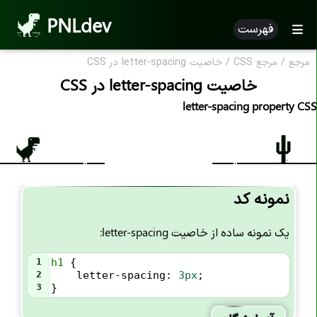
PNLdev
فهرست
مرجع
/
مرجع CSS
/
خاصیت letter-spacing در CSS
CSS Reference
خاصیت letter-spacing در CSS
مرجع CSS
letter-spacing property CSS
خاصیت های CSS
خاصیت accent-color
خاصیت align-content
نمونه کد
خاصیت align-items
یک نمونه ساده از خاصیت letter-spacing:
خاصیت align-self
خاصیت all
1
h1
 {
2
letter-spacing
: 
3px
;
خاصیت animation
3
}
خاصیت animation-name