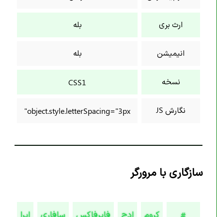
خاصیت background-color
ارث بری
بله
خاصیت background-image
خاصیت background-origin
انیمیشن
بله
خاصیت background-position
خاصیت background-position-x
نسخه
CSS1
خاصیت background-position-y
خاصیت background-repeat
نگارش JS
object.style.letterSpacing="3px"
خاصیت background-size
خاصیت block-size
خاصیت border
خاصیت border-block
سازگاری با مرورگر
خاصیت border-block-color
خاصیت border-block-end-color
خاصیت border-block-end-style
کروم
ادج
فایرفاکس
سافاری
اپرا
#