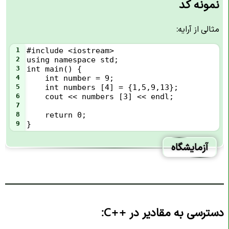
نمونه کد
مثالی از آرایه:
1
#include <iostream>
2
using namespace std;
3
int main() {
4
int number = 9;
5
int numbers [4] = {1,5,9,13};
6
cout << numbers [3] << endl;
7
8
    return 0;
9
}
آزمایشگاه
دسترسی به مقادیر در
C++
: