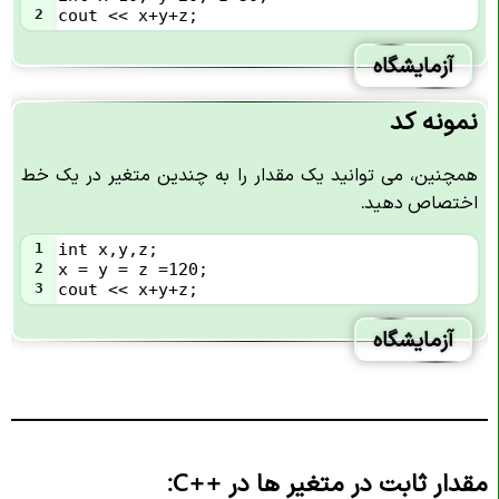
2
cout << x+y+z;
آزمایشگاه
نمونه کد
همچنین، می توانید یک مقدار را به چندین متغیر در یک خط
اختصاص دهید.
1
int x,y,z;
2
x = y = z =120;
3
cout << x+y+z;
آزمایشگاه
مقدار ثابت در متغیر ها در
C++
: