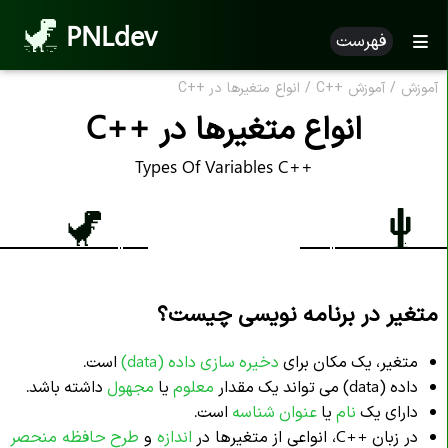
PNLdev
فهرست
آموزش
/
آموزش
C++
/
انواع متغیرها در
C++
انواع متغیرها در
C++
Types Of Variables C++
متغیر در برنامه نویسی چیست؟
متغیر، یک مکان برای
دخیره سازی داده
(data)
است.
داده (data) می تواند یک مقدار
معلوم
یا
مجهول
داشته باشد.
دارای یک
نام
یا
عنوان شناسه
است.
در زبان
C++
، انواعی از متغیرها در
اندازه
و
طرح حافظه منحصر