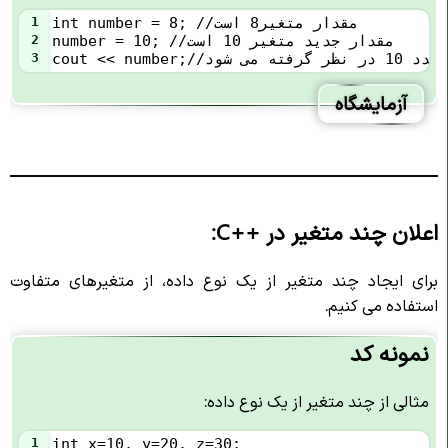
int number = 8; //مقدار متغیر8 است
1
number = 10; //مقدار جدید متغیر 10 است
2
 در نظر گرفته می شود
3
آزمایشگاه
اعلان چند متغیر در
C++
:
برای ایجاد چند متغیر از یک نوع داده، از متغیرهای متفاوت
استفاده می کنیم.
نمونه کد
مثالی از چند متغیر از یک نوع داده:
1
int x=10, y=20, z=30;