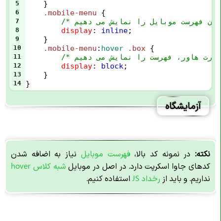
5
    }
6
.mobile-menu
 {
7
8
display
: 
inline
;
9
    }
10
.mobile-menu
:
hover
.box
 {
11
12
display
: 
block
;
13
    }
14
}
آزمایشگاه
نکته:
در نمونه کد بالا،
فهرست موبایل
نیاز به اضافه شدن
کدهای جاوا اسکرپت دارد. در اصل در موبایل
شبه کلاس hover
نداریم. و باید از
رخداد JS
استفاده کنیم.