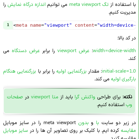
با استفاده از
تگ meta viewport
می توانیم
اندازه درگاه نمایش
را
مدیریت کنیم.
1
<
meta
name
=
"viewport"
content
=
"width=device-w
در کد بالا:
width=device-width
:
عرض viewport
را برابر
عرض دستگاه
می
کند.
initial-scale=1.0
: مقدار
بزرگنمایی اولیه
را برابر با
بزرگنمایی هنگام
بارگیری اولیه
می کند.
نکته:
برای طراحی
واکنش گرا
باید از
متا viewport
در
صفحات
وب
استفاده کنیم.
در زیر دو سایت
با
و
بدون
meta viewport را در سایز موبایل
مقایسه
کرده ایم. با کلیک بر روی تصاویر آن ها را در
سایز موبایل
مقایسه کنید.