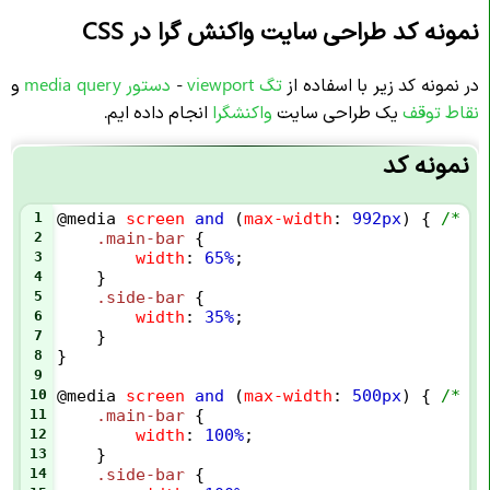
نمونه کد طراحی سایت واکنش گرا در CSS
در نمونه کد زیر با اسفاده از
تگ viewport
-
دستور media query
و
نقاط توقف
یک طراحی سایت
واکنشگرا
انجام داده ایم.
نمونه کد
1
@media
screen
and
 (
max-width
: 
992px
) { 
2
.main-bar
 {
3
width
: 
65%
;
4
    }
5
.side-bar
 {
6
width
: 
35%
;
7
    }
8
}
9
10
@media
screen
and
 (
max-width
: 
500px
) { 
11
.main-bar
 {
12
width
: 
100%
;
13
    }
14
.side-bar
 {