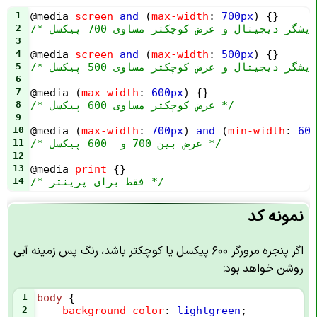
1
@media
screen
and
 (
max-width
: 
700px
) {}
2
3
4
@media
screen
and
 (
max-width
: 
500px
) {}
5
6
7
@media
 (
max-width
: 
600px
) {}
/* عرض کوچکتر مساوی 600 پیکسل */
8
9
10
@media
 (
max-width
: 
700px
) 
and
 (
min-width
: 
600
/* عرض بین 700 و  600 پیکسل */
11
12
13
@media
print
 {}
/* فقط برای پرینتر */
14
نمونه کد
اگر پنجره مرورگر ۶۰۰ پیکسل یا کوچکتر باشد، رنگ پس زمینه آبی
روشن خواهد بود:
1
body
 {
2
background-color
: 
lightgreen
;