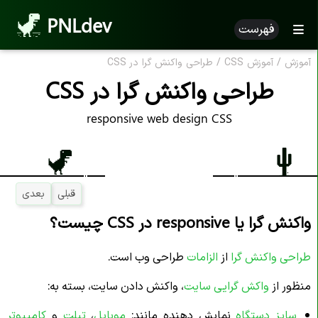
PNLdev
فهرست
آموزش
/
آموزش CSS
/
طراحی واکنش گرا در CSS
طراحی واکنش گرا در CSS
responsive web design CSS
قبلی
بعدی
واکنش گرا یا responsive در CSS چیست؟
طراحی واکنش گرا
از
الزامات
طراحی وب است.
منظور از
واکش گرایی سایت
، واکنش دادن سایت، بسته به:
سایز دستگاه
نمایش دهنده مانند:
موبایل
،
تبلت
و
کامپیوتر