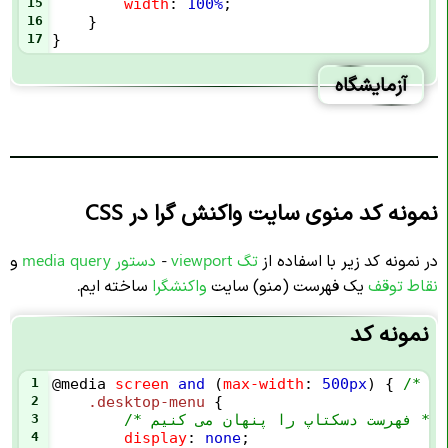
15
width
: 
100%
;
16
    }
17
}
آزمایشگاه
نمونه کد منوی سایت واکنش گرا در CSS
در نمونه کد زیر با اسفاده از
تگ viewport
-
دستور media query
و
نقاط توقف
یک فهرست (منو) سایت
واکنشگرا
ساخته ایم.
نمونه کد
1
@media
screen
and
 (
max-width
: 
500px
) { 
2
.desktop-menu
 {
/* فهرست دسکتاپ را پنهان می کنیم */
3
4
display
: 
none
;