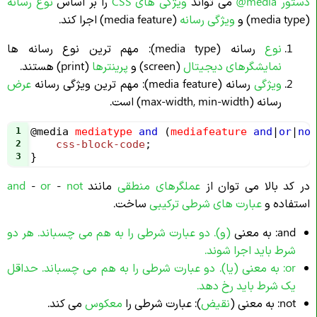
دستور
@media
می تواند
ویژگی های CSS
را بر اساس
نوع رسانه
(media type) و
ویژگی رسانه
(media feature) اجرا کند.
نوع
رسانه (media type): مهم ترین نوع رسانه ها
نمایشگرهای دیجیتال
(screen) و
پرینترها
(print) هستند.
ویژگی
رسانه (media feature): مهم ترین ویژگی رسانه
عرض
رسانه (max-width, min-width) است.
1
@media
mediatype
and
 (
mediafeature
and
|
or
|
not
2
css-block-code
;
3
}
در کد بالا می توان از
عملگرهای منطقی
مانند
not
-
or
-
and
استفاده و
عبارت های شرطی ترکیبی
ساخت.
and: به معنی
(
و
). دو عبارت شرطی را به هم می چسباند.
هر دو
شرط
باید اجرا شوند.
or: به معنی (
یا
). دو عبارت شرطی را به هم می چسباند.
حداقل
یک شرط
باید رخ دهد.
not: به معنی (
نقیض
): عبارت شرطی را
معکوس
می کند.