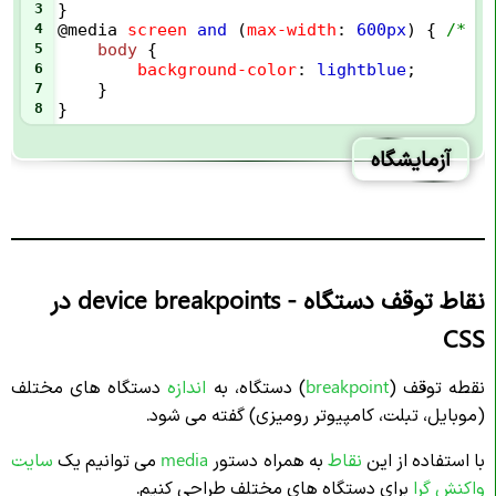
3
}
4
@media
screen
and
 (
max-width
: 
600px
) { 
5
body
 {
6
background-color
: 
lightblue
;
7
    }
8
}
آزمایشگاه
نقاط توقف دستگاه - device breakpoints در
CSS
نقطه توقف (
breakpoint
) دستگاه، به
اندازه
دستگاه های مختلف
(موبایل، تبلت، کامپیوتر رومیزی) گفته می شود.
با استفاده از این
نقاط
به همراه دستور
media
می توانیم یک
سایت
واکنش گرا
برای دستگاه های مختلف طراحی کنیم.