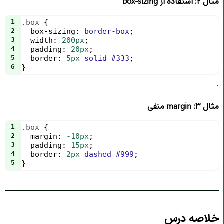
مثال ۲: استفاده از box-sizing
1
.box
 {
2
box-sizing
: 
border-box
;
3
width
: 
200px
;
4
padding
: 
20px
;
5
border
: 
5px
solid
#333
;
6
}
'
مثال ۳: margin منفی
1
.box
 {
2
margin
: 
-10px
;
3
padding
: 
15px
;
4
border
: 
2px
dashed
#999
;
5
}
خلاصه درس