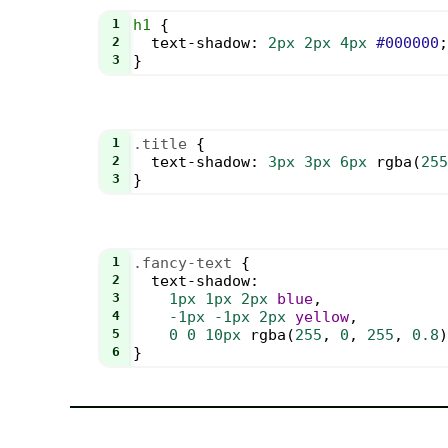
1
h1
 {
2
text-shadow
: 
2px
2px
4px
#000000
;
3
}
1
.title
 {
2
text-shadow
: 
3px
3px
6px
rgba
(
255
3
}
1
.fancy-text
 {
2
text-shadow
: 
3
1px
1px
2px
blue
,
4
-1px
-1px
2px
yellow
,
5
0
0
10px
rgba
(
255
, 
0
, 
255
, 
0.8
)
6
}