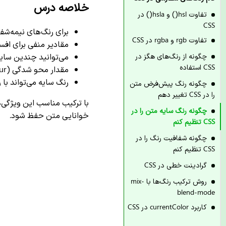
خلاصه درس
تفاوت hsl() و hsla() در
CSS
برای رنگ‌های نیمه‌شفاف از فرمت 
تفاوت rgb و rgba در CSS
مقادیر منفی برای افس
چگونه از رنگ‌های هگز در
می‌توانید چندین سایه 
CSS استفاده
مقدار محو شدگی (blur) هرچه بزرگتر باشد، سایه نرم‌تر دیده می‌شود
رنگ سایه می‌تواند با
چگونه رنگ پیش‌فرض متن
را در CSS تغییر دهم
با ترکیب مناسب این ویژگی‌ه
چگونه رنگ سایه متن را در
خوانایی متن حفظ شود.
CSS تنظیم کنم
چگونه شفافیت رنگ را در
CSS تنظیم کنم
گرادینت خطی در CSS
روش ترکیب رنگ‌ها با mix-
blend-mode
کاربرد currentColor در CSS