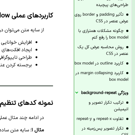
طراحی‌های پیچیده
کاربردهای عملی text-shadow
تأثیر padding و border روی
عرض عنصر در CSS
از سایه متن می‌توان در
چگونه مشکلات همترازی با
box model را رفع کنم
افزایش خوانایی 
روش محاسبه عرض کل یک
ایجاد افکت‌های 
عنصر در CSS
طراحی تایپوگرافی
کاربرد outline در box model
برجسته کردن عنا
کاربرد margin collapsing در
box model
ویژگی background-repeat
نمونه کدهای تنظیم 
ترکیب تکرار تصویر و
انیمیشن
در ادامه چند مثال عملی
تفاوت repeat-x و repeat-y
تکرار تصویر پس‌زمینه در
مثال ۱:
سایه متن ساده 
CSS