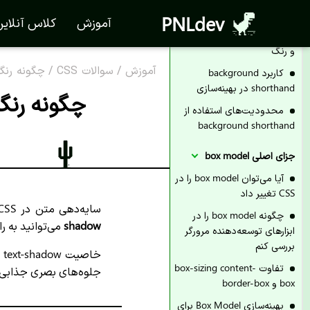
PNLdev
کاربرد background
آموزش
کلاس آنلای
shorthand برای ترکیب تصویر
و رنگ
آموزش
/
سوالات CSS
/
چگونه رنگ سایه
کاربرد background
shorthand در بهینه‌سازی
چگونه رنگ سایه 
محدودیت‌های استفاده از
background shorthand
جزای اصلی box model
آیا می‌توان box model را در
CSS تغییر داد
سایه‌دهی متن در CSS یکی از تکنیک‌های پرکاربرد برای بهبود خوانایی و زیبایی ظاهری متون در طراحی وب است. با استفاده از خاصیت
چگونه box model را در
shadow
می‌توانید به ر
ابزارهای توسعه‌دهنده مرورگر
بررسی کنم
خ
تفاوت box-sizing content-
جلوه‌های بصری جذابی ای
box و border-box
بهینه‌سازی Box Model برای