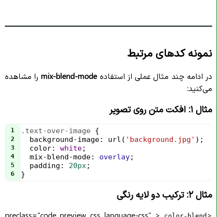
نمونه کدهای مرتبط
در ادامه چند مثال عملی از استفاده
mix-blend-mode
را مشاهده
می‌کنید:
مثال ۱: افکت متن روی تصویر
1
.text-over-image
 {
2
background-image
: 
url
(
'background.jpg'
);
3
color
: 
white
;
4
mix-blend-mode
: 
overlay
;
5
padding
: 
20px
;
6
}
مثال ۲: ترکیب دو لایه رنگی
<preclass="code_preview css language-css" >
.color-blend