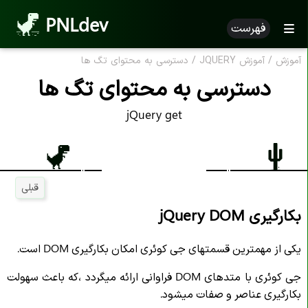
PNLdev
فهرست
آموزش
/
آموزش JQUERY
/
دسترسی به محتوای تگ ها
دسترسی به محتوای تگ ها
jQuery get
قبلی
بکارگیری jQuery DOM
یکی از مهمترین قسمتهای جی کوئری امکان بکارگیری DOM است.
جی کوئری با متدهای DOM فراوانی ارائه میگردد ،که باعث سهولت
بکارگیری عناصر و صفات میشود.