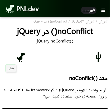
PNLdev
فهرست
آموزش
/
آموزش JQUERY
/
noConflict() در jQuery
noConflict() در jQuery
jQuery noConflict()
قبلی
متد ()noConflict
اگر بخواهید علاوه بر jQuery از دیگر framework ها یا کتابخانه ها
بر روی صفحه ی خود استفاده کنید، چی؟