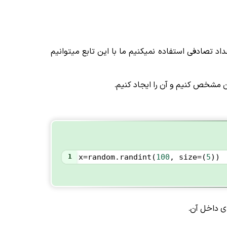
 پس طبیعی هست که از تابع random فقط برای ایجاد اعداد تصادفی استفاده نمیکنیم ما با این تابع میتوانیم
1
x
=
random
.
randint
(
100
, 
size
=
(
5
))