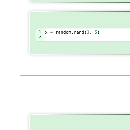
1
x
=
random
.
rand
(
3
, 
5
)
2