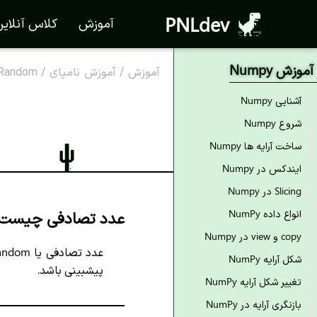
PNLdev
آموزش
کلاس آنلای
آموزش Numpy
آموزش
/
آموزش نامپای
/
Random در Numpy
آشنایی Numpy
شروع Numpy
ساخت آرایه ها Numpy
ایندکس در Numpy
Numpy در Slicing
عدد تصادفی چیست
انواع داده NumPy
copy و view در Numpy
شکل آرایه NumPy
پیشبینی باشد.
تغییر شکل آرایه NumPy
بازنگری آرایه در NumPy