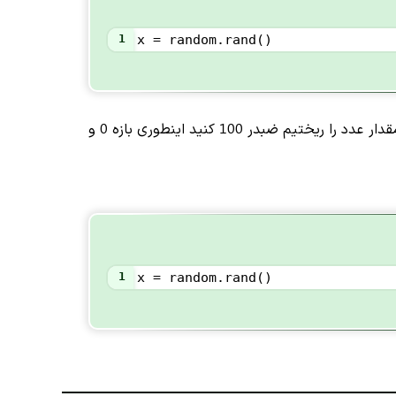
1
x
=
random
.
rand
()
برای ایجاد اعداد اعشاری در بازه های بیشتر مثل 0 و 100 میتوانید صرفا متغیری که در آن مقدار عدد را ریختیم ضبدر 100 کنید اینطوری بازه 0 و
1
x
=
random
.
rand
()