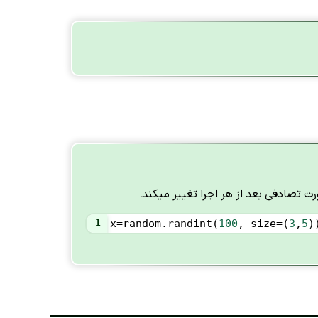
1
x
=
random
.
randint
(
100
, 
size
=
(
3
,
5
)