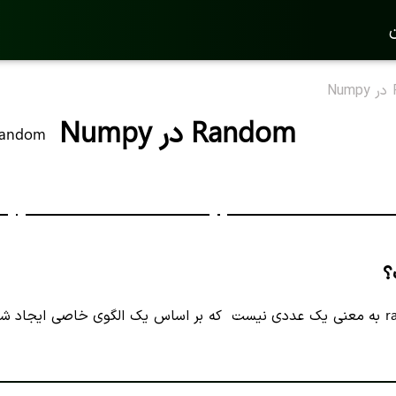
ن
Random در Numpy
andom
؟
عدد تصادفی یا random به معنی یک عددی نیست که بر اساس یک الگوی خاصی 