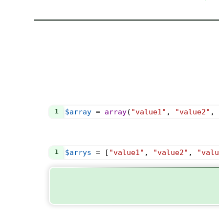
1
$array
=
array
(
"value1"
, 
"value2"
, 
1
$arrys
=
 [
"value1"
, 
"value2"
, 
"valu