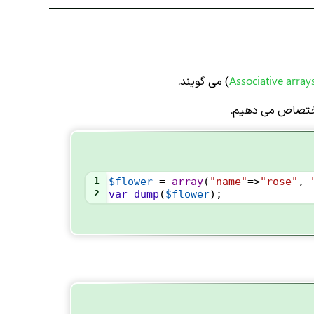
Associative array
) می گویند.
 اختصاص می دهیم.
1
$flower
=
array
(
"name"
=>
"rose"
, 
2
var_dump
(
$flower
);