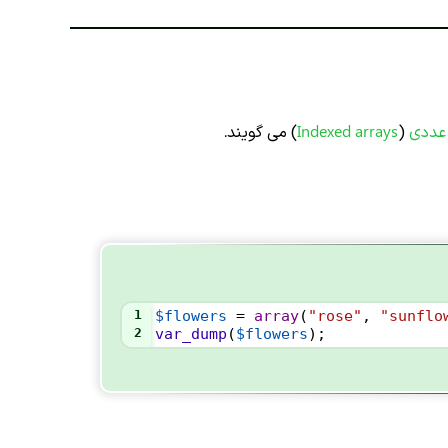
 عددی
(
Indexed arrays
) می گویند.
1
$flowers
=
array
(
"rose"
, 
"sunflo
2
var_dump
(
$flowers
);