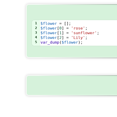
1
$flower
=
 [];
2
$flower
[
0
] 
=
'rose'
;
3
$flower
[
1
] 
=
'sunflower'
;
4
$flower
[
2
] 
=
'Lily'
;
5
var_dump
(
$flower
);