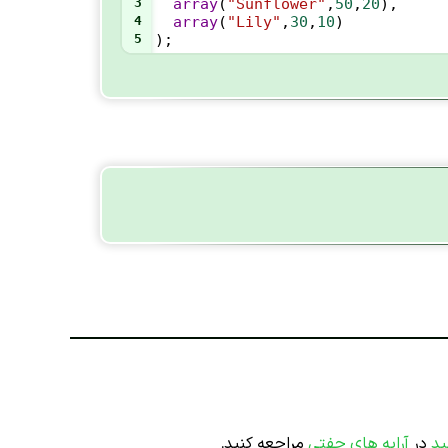
3
array
(
"Sunflower"
,
50
,
20
),
4
array
(
"Lily"
,
30
,
10
)
5
);
ید
در
آرایه های جفتی
مراجعه کنید.