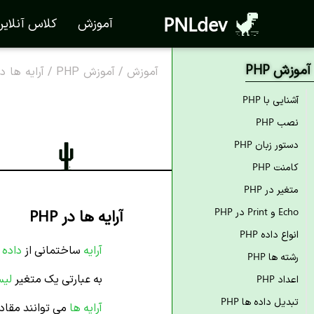
PNLdev
آموزش
کلاس آنلای
آموزش PHP
آموزش
/
آموزش PHP
/
آرایه ها در P
آشنایی با PHP
نصب PHP
دستور زبان PHP
کامنت PHP
متغیر در PHP
آرایه ها در PHP
Echo و Print در PHP
انواع داده PHP
آرایه
ساختمانی از
داده 
رشته ها PHP
به عبارتی یک متغیر
لیس
اعداد PHP
تبدیل داده ها PHP
آرایه ها
می توانند مقاد