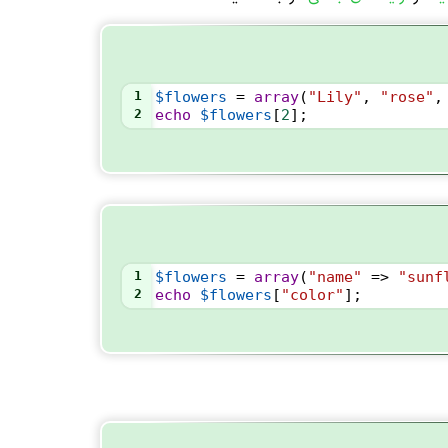
1
$flowers
=
array
(
"Lily"
, 
"rose"
,
2
echo
$flowers
[
2
];
1
$flowers
=
array
(
"name"
=>
"sunf
2
echo
$flowers
[
"color"
];