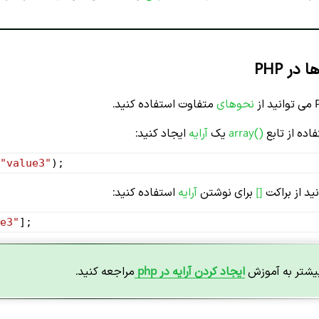
در PHP
نحوهای
متفاوت استفاده کنید.
اده از تابع
()array
یک
آرایه
ایجاد کنید:
"value3"
);
ید از براکت
[]
برای نوشتن
آرایه
استفاده کنید:
e3"
];
بیشتر به آموزش
ایجاد کردن آرایه در php
مراجعه کنید.