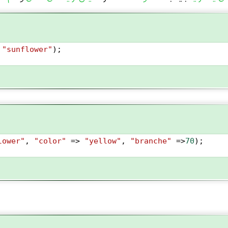
 
"sunflower"
);
lower"
, 
"color"
=>
"yellow"
, 
"branche"
=>
70
);