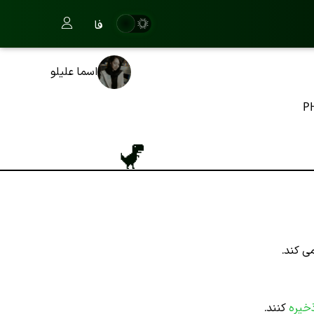
فا
اسما علیلو
P
ی کند.
خیره
کنند.