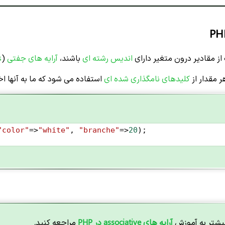
از مقادیر درون متغیر دارای
اندیس رشته ای
باشند،
آرایه های جفتی
(
s
ر مقدار
از
کلیدهای نامگذاری شده ای
استفاده می شود که ما به آنها
"color"
=>
"white"
, 
"branche"
=>
20
);
بیشتر به آموزش
آرایه های associative در PHP
مراجعه کنید.