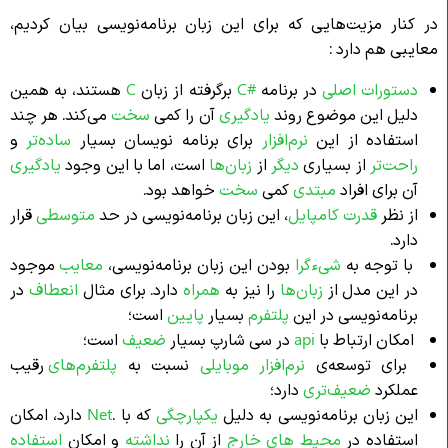
در کنار مزیت‌هایی که برای این زبان برنامه‌نویسی بیان کردیم،
معایبی هم دارد :
دستورات اصلی
در برنامه
#C
برگرفته از زبان
C
هستند، به همین
دلیل این موضوع روند
یادگیری
آن را کمی
سخت
می‌کند. هر چند
استفاده از این
نرم‌افزار
برای برنامه نویسان بسیار
ساده‌تر
و
راحت‌تر
از بسیاری
دیگر
از
زبان‌ها
است، اما با این وجود
یادگیری
آن برای افراد
مبتدی
کمی
سخت
خواهد بود.
از نظر
قدرت کامپایل
، این زبان برنامه‌نویسی در حد
متوسطی
قرار
دارد.
با توجه به
شیءگرا
بودن این زبان برنامه‌نویسی،
معایب
موجود
در این مدل از
زبان‌ها
را نیز به
همراه
دارد. برای مثال
انعطاف
در
برنامه‌نویسی در این
پلتفرم
بسیار
پایین
است؛
امکان ارتباط با
api
در سی شارپ بسیار
ضعیف
است؛
برای توسعه‌ی
نرم‌افزار
موبایلی
نسبت به
پلتفرم‌های
رقیب
عملکرد
ضعیف‌تری
دارد؛
این زبان برنامه‌نویسی به دلیل
یکپارچگی
که با .
Net
دارد، امکان
استفاده در
محیط‌ های خارج
از آن را
نداشته
و امکان
استفاده