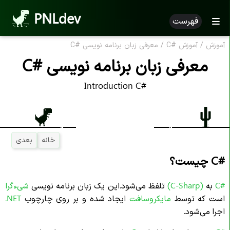
PNLdev
فهرست
آموزش
/
آموزش
C#
/
معرفی زبان برنامه نویسی
C#
معرفی زبان برنامه نویسی
C#
Introduction C#
خانه
بعدی
C#
چیست؟
#C
به
(C-Sharp)
تلفظ می‌شود.این یک زبان برنامه نویسی
شیءگرا
است که توسط
مایکروسافت
ایجاد شده و بر روی چارچوب
NET.
اجرا می‌شود.