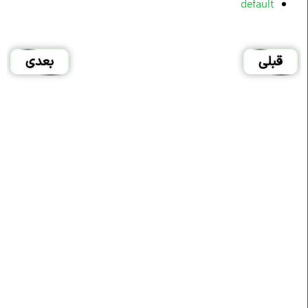
default
قبلی
بعدی