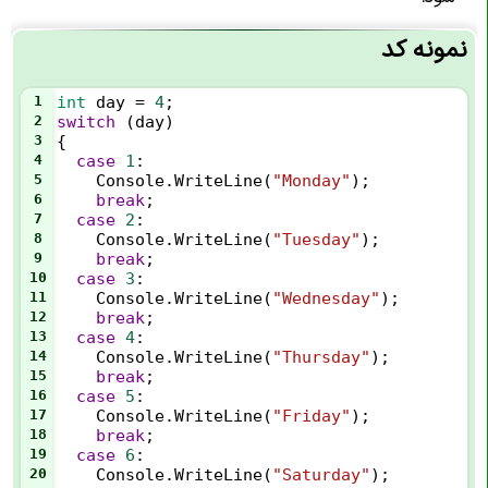
نمونه کد
1
int
day
=
4
;
2
switch
 (
day
) 
3
{
4
case
1
:
5
Console
.
WriteLine
(
"Monday"
);
6
break
;
7
case
2
:
8
Console
.
WriteLine
(
"Tuesday"
);
9
break
;
10
case
3
:
11
Console
.
WriteLine
(
"Wednesday"
);
12
break
;
13
case
4
:
14
Console
.
WriteLine
(
"Thursday"
);
15
break
;
16
case
5
:
17
Console
.
WriteLine
(
"Friday"
);
18
break
;
19
case
6
:
20
Console
.
WriteLine
(
"Saturday"
);