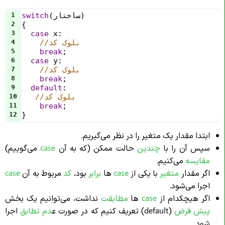
) 
ساختار
(
switch
1
2
{
3
case
x
:
//بلوک کد
4
5
break
;
6
case
y
:
//بلوک کد
7
8
break
;
9
default
:
//بلوک کد
10
11
break
;
12
}
ابتدا مقدار یک متغیر را در نظر می‌گیریم.
سپس آن را با
چندین
حالت ممکن (که به آن‌
case
می‌گوییم)
مقایسه
می‌کنیم.
اگر مقدار
متغیر
با یکی از
case‌
ها
برابر
بود،
کد
مربوط به آن
case
اجرا می‌شود.
اگر هیچکدام از
case
‌ها
مطابقت
نداشت، می‌توانیم یک بخش
پیش فرض
(default) تعریف کنیم که در صورت ع
دم تطابق
اجرا
شود.