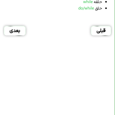
حلقه
while
حلق
do/while
قبلی
بعدی