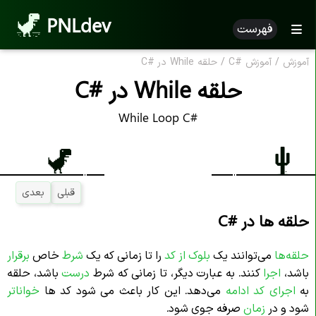
PNLdev
فهرست
آموزش
/
آموزش
C#
/
حلقه While در
C#
حلقه While در
C#
While Loop C#
قبلی
بعدی
حلقه ها در
C#
حلقه‌ها
می‌توانند یک
بلوک از کد
را تا زمانی که یک
شرط
خاص
برقرار
باشد،
اجرا
کنند. به عبارت دیگر، تا زمانی که شرط
درست
باشد، حلقه
به
اجرای کد
ادامه
می‌دهد. این کار باعث می شود کد ها
خواناتر
شود و در
زمان
صرفه جوی شود.