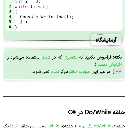
1
int
i
=
0
;
2
while
 (
i
<
5
) 
3
{
4
Console
.
WriteLine
(
i
);
5
i
++
;
6
}
آزمایشگاه
نکته:
فراموش نکنید که
متغیری
که در
شرط
استفاده می‌شود را
افزایش دهید
(
++
i)، در غیر این
صورت
حلقه
هرگز
تمام
نمی شود.
حلقه Do/While در
C#
حلقه‌ی
do/while
یک
نوع
از حلقه‌ی
while
است. این حلقه
ابتدا
یک