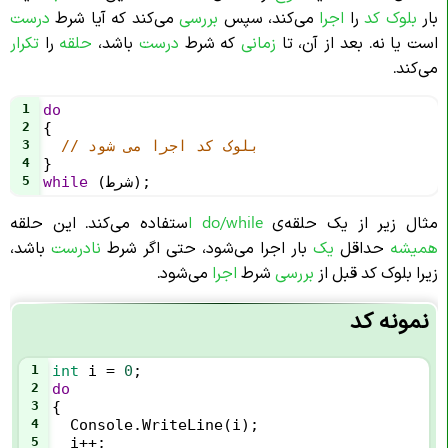
بار
بلوک کد
را
اجرا
می‌کند، سپس
بررسی
می‌کند که آیا شرط
درست
است یا نه. بعد از آن، تا
زمانی
که شرط
درست
باشد،
حلقه
را
تکرار
می‌کند.
1
do
2
{
// بلوک کد اجرا می شود
3
4
}
);
شرط
 (
while
5
مثال زیر از یک حلقه‌ی
do/while ا
ستفاده می‌کند. این حلقه
همیشه
حداقل
یک
بار اجرا می‌شود، حتی اگر شرط
نادرست
باشد،
زیرا بلوک کد قبل از
بررسی
شرط
اجرا
می‌شود.
نمونه کد
1
int
i
=
0
;
2
do
3
{
4
Console
.
WriteLine
(
i
);
5
i
++
;