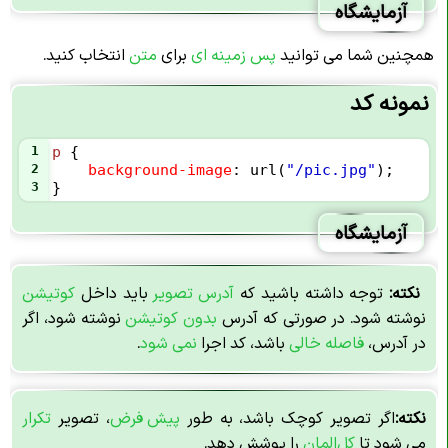
آزمایشگاه
همچنین شما می توانید
پس زمینه ای
برای
متن
انتخاب کنید.
نمونه کد
1
p
 {
2
background-image
: 
url
(
"/pic.jpg"
);
3
}
آزمایشگاه
نکته:
توجه داشته باشید که
آدرس تصویر
باید داخل
کوتیشن
نوشته شود. در صورتی که آدرس
بدون کوتیشن
نوشته شود، اگر
در آدرس،
فاصله خالی
باشد، کد اجرا
نمی شود
.
نکته:
اگر تصویر کوچک باشد، به طور
پیش فرض
، تصویر
تکرار
می شود تا
کل
المان
را پوشش دهد.