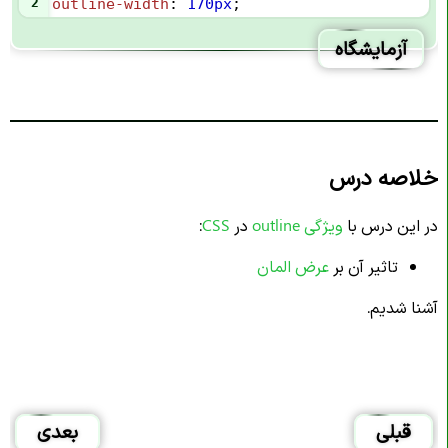
2
outline-width
: 
170px
;
آزمایشگاه
خلاصه درس
در این درس با
ویژگی outline
در
CSS
:
تاثیر آن بر
عرض المان
آشنا شدیم.
قبلی
بعدی