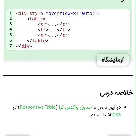
1
<
div
style
=
"overflow-x: auto;"
>
2
    <
table
>
3
        <
tr
>...</
tr
>
4
        <
tr
>...</
tr
>
5
        <
tr
>...</
tr
>
6
    </
table
>
7
</
div
>
آزمایشگاه
خلاصه درس
در این درس با
جدول واکنش گرا
(
Responsive Table
) در
CSS
آشنا شدیم.