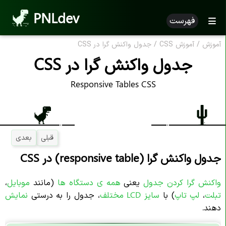
PNLdev
فهرست
آموزش
/
آموزش CSS
/
جدول واکنش گرا در CSS
جدول واکنش گرا در CSS
Responsive Tables CSS
قبلی
بعدی
جدول واکنش گرا (responsive table) در CSS
واکنش گرا کردن جدول
یعنی
همه ی دستگاه ها
(مانند
موبایل
،
تبلت
،
لپ تاپ
) با
سایز LCD مختلف
، جدول را به درستی
نمایش
دهند.