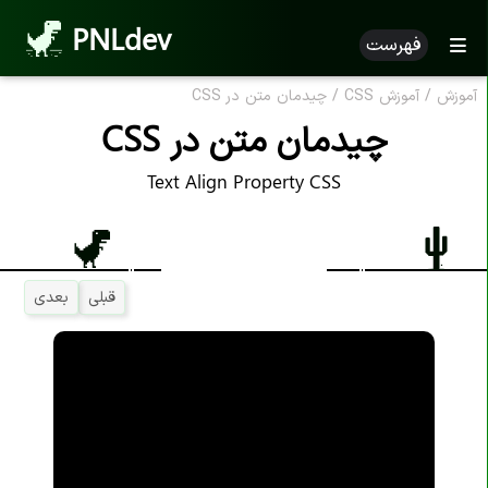
PNLdev
فهرست
آموزش
/
آموزش CSS
/
چیدمان متن در CSS
چیدمان متن در CSS
Text Align Property CSS
قبلی
بعدی