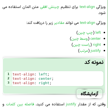
ویژگی
text-align
برای تنظیم
چینش افقی
متن المان استفاده می
شود.
ویژگی
text-align
می‌ تواند
مقادیر
زیر را دریافت کند:
left
(
چپ چین
)
center
(
وسط چین
)
right
(
راست چین
)
justify
(
مرتب
)
نمونه کد
1
text-align
: 
left
;
2
text-align
: 
center
;
3
text-align
: 
right
;
آزمایشگاه
وقتی که از مقدار
justify
استفاده می کنید،
فاصله بین کلمات
و