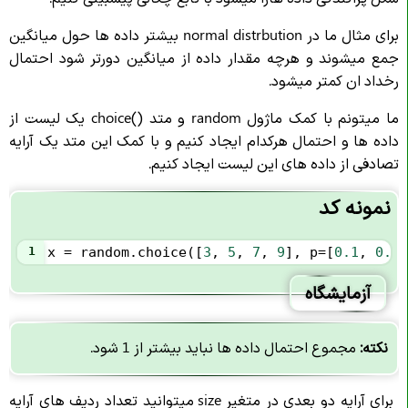
برای مثال ما در normal distrbution بیشتر داده ها حول میانگین
جمع میشوند و هرچه مقدار داده از میانگین دورتر شود احتمال
رخداد ان کمتر میشود.
ما میتونم با کمک ماژول random و متد ()choice یک لیست از
داده ها و احتمال هرکدام ایجاد کنیم و با کمک این متد یک آرایه
تصادفی از داده های این لیست ایجاد کنیم.
نمونه کد
1
x
=
random
.
choice
([
3
, 
5
, 
7
, 
9
], 
p
=
[
0.1
, 
0.3
,
آزمایشگاه
نکته:
مجموع احتمال داده ها نباید بیشتر از 1 شود.
برای آرایه دو بعدی در متغیر size میتوانید تعداد ردیف های آرایه