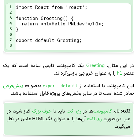
1
import React from 'react';
2
3
function Greeting() {
4
  return <h1>Hello PNLdev!</h1>;
5
}
6
7
export default Greeting;
8
در این مثال،
Greeting
یک کامپوننت تابعی ساده است که یک
عنصر
h1
را به عنوان خروجی بازمی‌گرداند.
این کامپوننت با استفاده از
به‌صورت
پیش‌فرض
export default
صادر شده است تا در سایر بخش‌های پروژه قابل استفاده باشد.
نکته:
نام
کامپوننت‌
ها در
ری اکت
باید با
حرف بزرگ
آغاز شود، در
غیر این‌صورت
ری اکت
آن‌ها را به عنوان تگ HTML عادی در نظر
می‌گیرد.