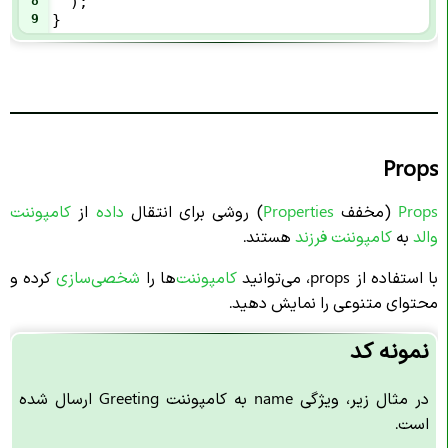
8
  );
9
}
Props
Props
(مخفف
Properties
) روشی برای انتقال
داده
از
کامپوننت
والد
به
کامپوننت فرزند
هستند.
با استفاده از props، می‌توانید
کامپوننت‌
ها را
شخصی‌سازی
کرده و
محتوای متنوعی را نمایش دهید.
نمونه کد
در مثال زیر، ویژگی name به کامپوننت Greeting ارسال شده
است.