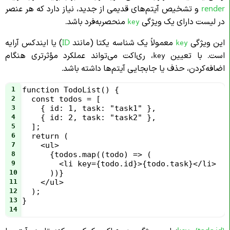
render
و تشخیص آیتم‌های قدیمی از جدید، نیاز دارد که هر عنصر
در لیست دارای یک ویژگی
منحصربه‌فرد باشد.
key
این ویژگی
معمولاً یک شناسه یکتا (مانند
ID
) یا ایندکس آرایه
key
است. با تعیین
، ری‌اکت می‌تواند عملکرد مؤثرتری هنگام
key
اضافه‌کردن، حذف یا جابجایی آیتم‌ها داشته باشد.
1
function TodoList() {
2
  const todos = [
3
    { id: 1, task: "task1" },
4
    { id: 2, task: "task2" },
5
  ];
6
  return (
7
    <ul>
8
      {todos.map((todo) => (
9
        <li key={todo.id}>{todo.task}</li>
10
      ))}
11
    </ul>
12
  );
13
}
14