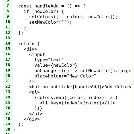
6
7
  const handleAdd = () => {
8
    if (newColor) {
9
      setColors([...colors, newColor]);
10
      setNewColor("");
11
    }
12
  };
13
14
  return (
15
    <div>
16
      <input
17
        type="text"
18
        value={newColor}
19
        onChange={(e) => setNewColor(e.target
20
        placeholder="New Color"
21
      />
22
      <button onClick={handleAdd}>Add Color</
23
      <ul>
24
        {colors.map((color, index) => (
25
          <li key={index}>{color}</li>
26
        ))}
27
      </ul>
28
    </div>
29
  );
30
}