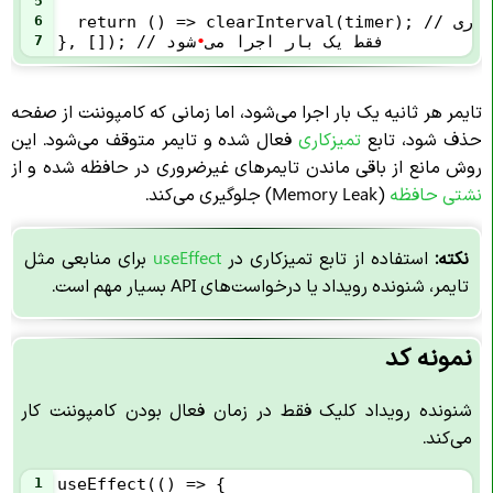
5
// تابع تمیزکاری
6
}, []); // فقط یک بار اجرا می
•
شود
7
تایمر هر ثانیه یک بار اجرا می‌شود، اما زمانی که کامپوننت از صفحه
حذف شود، تابع
تمیزکاری
فعال شده و تایمر متوقف می‌شود. این
روش مانع از باقی ماندن تایمرهای غیرضروری در حافظه شده و از
نشتی حافظه
(Memory Leak) جلوگیری می‌کند.
نکته:
استفاده از تابع تمیزکاری در
useEffect
برای منابعی مثل
تایمر، شنونده رویداد یا درخواست‌های API بسیار مهم است.
نمونه کد
شنونده رویداد کلیک فقط در زمان فعال بودن کامپوننت کار
می‌کند.
1
useEffect(() => {