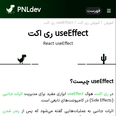
PNLdev
فهرست
آموزش
/
آموزش ری اکت
/
useEffect ری‌ اکت
useEffect ری‌ اکت
React useEffect
useEffect چیست؟
در
ری اکت
، هوک
useEffect
ابزاری مفید برای مدیریت
اثرات جانبی
(Side Effects) در کامپوننت‌های تابعی است.
اثرات جانبی به عملیات‌هایی گفته می‌شود که پس از
رندر شدن