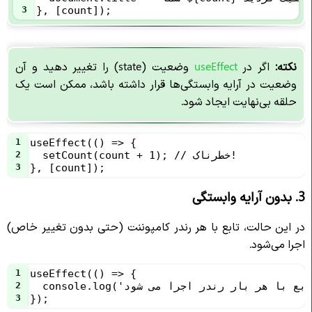
3
}, [count]);
نکته:
اگر در
useEffect
وضعیت (state) را تغییر دهید و آن
وضعیت در آرایه وابستگی‌ها قرار داشته باشد، ممکن است یک
حلقه بی‌نهایت ایجاد شود.
1
useEffect(() => {
  setCount(count + 1); // خطرناک!
2
3
}, [count]);
3. بدون آرایه وابستگی
در این حالت، تابع با هر رندر کامپوننت (حتی بدون تغییر خاص)
اجرا می‌شود.
1
useEffect(() => {
2
3
});