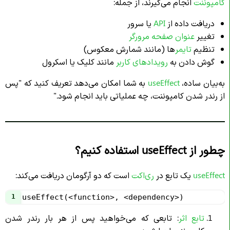
کامپوننت
انجام می‌گیرند، از جمله:
دریافت داده از
API
یا سرور
تغییر
عنوان صفحه مرورگر
تنظیم
تایمر
‌ها (مانند شمارش معکوس)
گوش دادن به
رویدادهای کاربر
مانند کلیک یا اسکرول
به‌بیان ساده،
useEffect
به شما امکان می‌دهد تعریف کنید که "پس
از رندر شدن کامپوننت، چه عملیاتی باید انجام شود."
چطور از useEffect استفاده کنیم؟
useEffect
یک تابع در
ری‌اکت
است که دو آرگومان دریافت می‌کند:
1
useEffect(<function>, <dependency>)
تابع اثر
: تابعی که می‌خواهید پس از هر بار رندر شدن