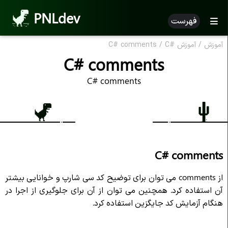
PNLdev
فهرست
آموزش
/
آموزش
C#
/
C# comments
آموزش
C#
C# comments
معرفی زبان برنامه نویسی در
C#
C# comments
ویرایشگر ها در
C#
دستور زبان در
C#
چاپ متن در
C#
کامنت در
C#
C# comments
متغیر در
C#
Const در
C#
از comments می توان برای توضیح کد سی شارپ و خوانایی بیشتر
نمایش متغیر در
C#
آن استفاده کرد. همچنین می توان از آن برای جلوگیری از اجرا در
هنگام آزمایش کد جایگزین استفاده کرد.
متغیر های چندگانه در
C#
نام گذاری در
C#