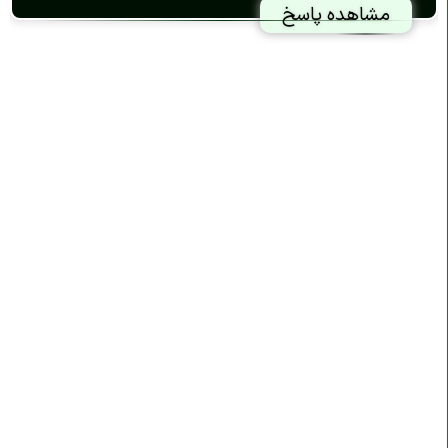
مشاهده پاسخ
مرتب سازی آرایه در
C#
آرایه های چند بعدی در
C#
متد ها
C#
متد ها در
C#
متد های پارامتر و ارگومان ها در
C#
مقدار پیش فرض پارامتر ها در
C#
مقدار برگشتی در
C#
آرگومان های نامگذاری شده در
C#
متد Overloading در
C#
کلاس ها
C#