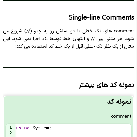
انواع داده در
C#
Single-line Comments
تبدیل نوع داده در
C#
ورود کاربر در
C#
comment های تک خطی با دو اسلش رو به جلو (//) شروع می
شود. هر متنی بین // و انتهای خط توسط C# اجرا نمی شود. این
عملگرها در
C#
مثال از یک نظر تک خطی قبل از یک خط کد استفاده می کند:
عملگرهای مقدار دهنده در
C#
عملگرهای مقایسه در
C#
عملگرهای منطقی در
C#
ریاضی در
C#
نمونه کد های بیشتر
رشته ها در
C#
نمونه کد
ترکیب رشته ها در
C#
جایگزین رشته ها در
C#
comment
دسترسی به رشته‌ ها در
C#
1
using
System
;
کاراکتر فرار در
C#
2