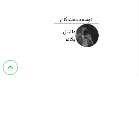
OOP در
C#
اشیا و کلاس ها در
C#
توسعه دهندگان
چندین کلاس و اشیا در
C#
دانیال
اعضای کلاس در
C#
یگانه
net. همراه با
C#
.net همراه با
C#
طراحی سایت با
C#