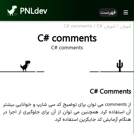
PNLdev
فهرست
آموزش
/
آموزش
C#
/
C# comments
آموزش
C#
C# comments
معرفی زبان برنامه نویسی در
C#
C# comments
ویرایشگر ها در
C#
دستور زبان در
C#
چاپ متن در
C#
کامنت در
C#
C# Comments
متغیر در
C#
Const در
C#
از comments می توان برای توضیح کد سی شارپ و خوانایی بیشتر
نمایش متغیر در
C#
آن استفاده کرد. همچنین می توان از آن برای جلوگیری از اجرا در
هنگام آزمایش کد جایگزین استفاده کرد.
متغیر های چندگانه در
C#
نام گذاری در
C#