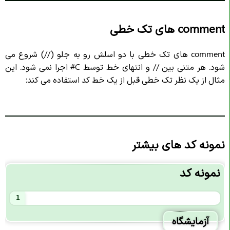
انواع داده در
C#
comment های تک خطی
تبدیل نوع داده در
C#
ورود کاربر در
C#
comment های تک خطی با دو اسلش رو به جلو (//) شروع می
عملگرها در
C#
شود. هر متنی بین // و انتهای خط توسط C# اجرا نمی شود. این
مثال از یک نظر تک خطی قبل از یک خط کد استفاده می کند:
عملگرهای مقدار دهنده در
C#
عملگرهای مقایسه در
C#
عملگرهای منطقی در
C#
ریاضی در
C#
نمونه کد های بیشتر
رشته ها در
C#
نمونه کد
ترکیب رشته ها در
C#
جایگزین رشته ها در
C#
1
دسترسی به رشته‌ ها در
C#
آزمایشگاه
کاراکتر فرار در
C#