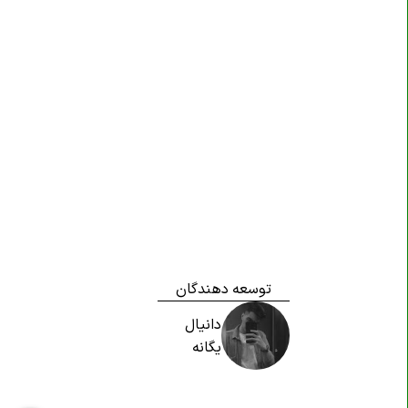
مرتب سازی آرایه در
C#
آرایه های چند بعدی در
C#
متد ها
C#
متد ها در
C#
متد های پارامتر و ارگومان ها در
C#
مقدار پیش فرض پارامتر ها در
C#
مقدار برگشتی در
C#
آرگومان های نامگذاری شده در
C#
توسعه دهندگان
متد Overloading در
C#
دانیال
یگانه
کلاس ها
C#