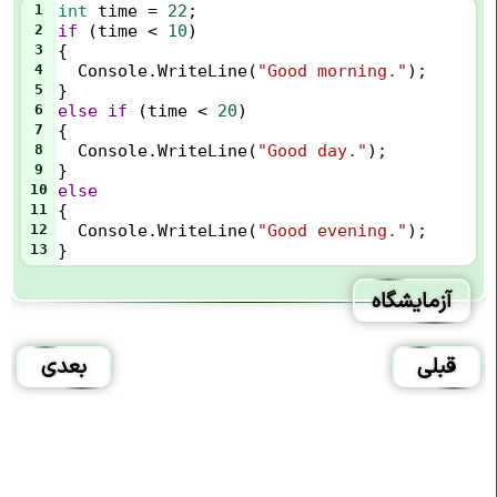
1
int
time
=
22
;
2
if
 (
time
<
10
) 
3
{
4
Console
.
WriteLine
(
"Good morning."
);
5
} 
6
else
if
 (
time
<
20
) 
7
{
8
Console
.
WriteLine
(
"Good day."
);
9
} 
10
else
11
{
12
Console
.
WriteLine
(
"Good evening."
);
13
}
آزمایشگاه
قبلی
بعدی