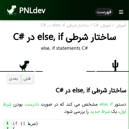
PNLdev
فهرست
آموزش
/
آموزش
C#
/
ساختار شرطی else, if در
C#
ساختار شرطی else, if در
C#
else, if statements C#
قبلی
بعدی
ساختار شرطی else, if در
C#
دستور
else, if
مشخص می کند که در صورت
نادرست
بودن
شرط
اول
، یک
شرط جدید
را بررسی شود.
)
شرط
1
 (
if
1
2
{