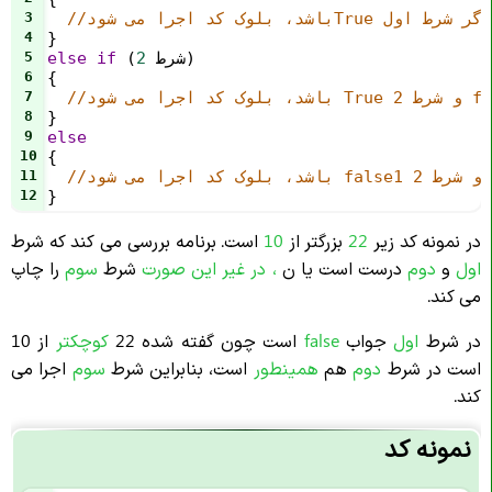
3
4
} 
) 
شرط
2
 (
if
else
5
6
{
7
8
} 
9
else
10
{
11
12
}
در نمونه کد زیر
22
بزرگتر از
10
است. برنامه بررسی می کند که شرط
اول
و
دوم
درست است یا ن
، در غیر این صورت
شرط
سوم
را چاپ
می کند.
در شرط
اول
جواب
false
است چون گفته شده 22
کوچکتر
از 10
است در شرط
دوم
هم
همینطور
است، بنابراین شرط
سوم
اجرا می
کند.
نمونه کد