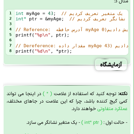
مثال 3:
// یک متغیر تعریف کردیم
;  
43
=
myAge
int
1
// یک نشانگر تعریف کردیم
;  
myAge
&
=
ptr
int*
2
3
4
5
printf
(
"%p\n"
, 
ptr
);
6
7
8
printf
(
"%d\n"
, 
*
ptr
);
آزمایشگاه
نکته:
توجه کنید که استفاده از علامت
( * )
در اینجا می تواند
کمی گیج کننده باشد، چرا که این علامت در جاهای مختلف،
عملکرد متفاوتی
خواهند دارد.
- حالت اول :
( int* ptr )
- یک متغیر نشانگر می سازد.