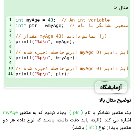
مثال 2:
1
int
myAge
=
43
;  
// An int variable
2
int*
ptr
=
&
myAge
;  
3
// مقدار myAge را نمایش دادیم (43)
4
5
printf
(
"%d\n"
, 
myAge
);
6
7
8
printf
(
"%p\n"
, 
&
myAge
);
9
10
11
printf
(
"%p\n"
, 
ptr
);
آزمایشگاه
توضیح مثال بالا:
یک متغیر نشانگر با نام
( ptr )
ایجاد کردیم که به متغیر
myAge
اشاره می کند. (البته باید دقت داشته باشید که نوع داده هر دو
متغیر باید از نوع
( int )
باشد.)