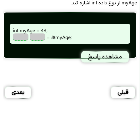
myAge از نوع داده int اشاره کند.
int myAge = 43;
= &myAge;
مشاهده پاسخ
قبلی
بعدی