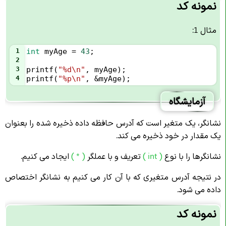
نمونه کد
مثال 1:
1
int
myAge
=
43
;
2
3
printf
(
"%d\n"
, 
myAge
);
4
printf
(
"%p\n"
, 
&
myAge
);
آزمایشگاه
نشانگر، یک متغیر است که آدرس حافظه داده ذخیره شده را بعنوان
یک مقدار در خود ذخیره می کند.
نشانگرها را با نوع
( int )
تعریف و با عملگر
( * )
ایجاد می کنیم.
در نتیجه آدرس متغیری که با آن کار می کنیم به نشانگر اختصاص
داده می شود.
نمونه کد