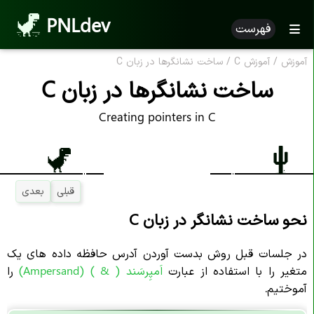
PNLdev
فهرست
آموزش
/
آموزش C
/
ساخت نشانگرها در زبان C
ساخت نشانگرها در زبان C
Creating pointers in C
قبلی
بعدی
نحو ساخت نشانگر در زبان C
در جلسات قبل روش بدست آوردن آدرس حافظه داده های یک
متغیر را با استفاده از عبارت
اَمپِرسَند
( & ) (
Ampersand
)
را
آموختیم.