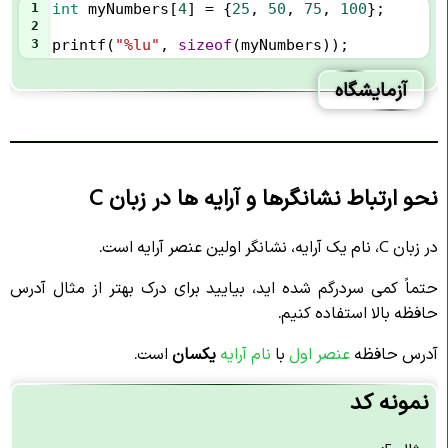
1
int
myNumbers
[
4
] 
=
 {
25
, 
50
, 
75
, 
100
};
2
3
printf
(
"%lu"
, 
sizeof
(
myNumbers
));
آزمایشگاه
نحو ارتباط نشانگرها و آرایه ها در زبان C
در زبان C، نام یک آرایه، نشانگر اولین عنصر آرایه است.
حتماً کمی سردرگم شده اید، بیایید برای درک بهتر از مثال آدرس
حافظه بالا استفاده کنیم.
آدرس حافظه
ع
نصر اول
با
نام آرایه
یکسان
است.
نمونه کد