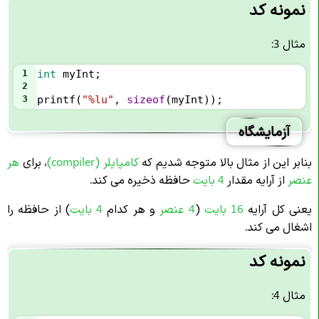
نمونه کد
مثال 3:
1
int
myInt
;
2
3
printf
(
"%lu"
, 
sizeof
(
myInt
));
آزمایشگاه
بنابر این از مثال بالا متوجه شدیم که
کامپایلر (compiler)
، برای
هر
عنصر
از آرایه مقدار
4 بایت
حافظه ذخیره می کند.
یعنی کل آرایه
16 بایت
(
4 عنصر
و هر کدام
4 بایت
) از حافظه را
اشغال می کند.
نمونه کد
مثال 4: