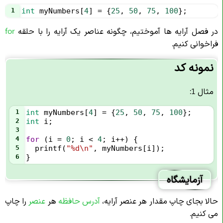
1
int
myNumbers
[
4
] 
=
 {
25
, 
50
, 
75
, 
100
};
در فصل آرایه ها آموختیم، چگونه عناصر یک آرایه را با حلقه
for
فراخوانی کنیم.
نمونه کد
مثال 1:
1
int
myNumbers
[
4
] 
=
 {
25
, 
50
, 
75
, 
100
};
2
int
i
;
3
4
for
 (
i
=
0
; 
i
<
4
; 
i
++
) {
5
printf
(
"%d\n"
, 
myNumbers
[
i
]);
6
}
آزمایشگاه
حالا بجای چاپ مقدار هر عنصر آرایه،
آدرس حافظه
هر
عنصر
را چاپ
می کنیم.