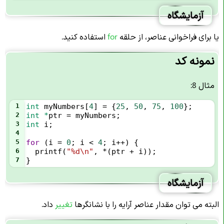
آزمایشگاه
یا برای فراخوانی عناصر، از حلقه
for
استفاده کنید.
نمونه کد
مثال 8:
1
int
myNumbers
[
4
] 
=
 {
25
, 
50
, 
75
, 
100
};
2
int
*
ptr
=
myNumbers
;
3
int
i
;
4
5
for
 (
i
=
0
; 
i
<
4
; 
i
++
) {
6
printf
(
"%d\n"
, 
*
(
ptr
+
i
));
7
}
آزمایشگاه
البته می توان مقدار عناصر آرایه را با نشانگرها
تغییر
داد.