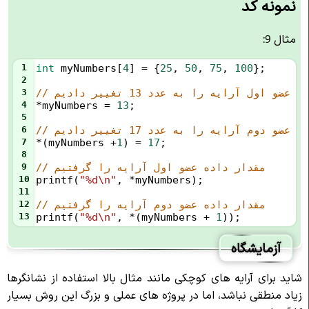
نمونه کد
مثال 9:
1
int
myNumbers
[
4
] 
=
 {
25
, 
50
, 
75
, 
100
};
2
ه عضو اول آرایه را به عدد 13 تغییر دادیم
3
4
*
myNumbers
=
13
;
5
ه عضو دوم آرایه را به عدد 17 تغییر دادیم
6
7
*
(
myNumbers
+
1
) 
=
17
;
8
// مقدار داده عضو اول آرایه را گرفتیم
9
10
printf
(
"%d\n"
, 
*
myNumbers
);
11
// مقدار داده عضو دوم آرایه را گرفتیم
12
13
printf
(
"%d\n"
, 
*
(
myNumbers
+
1
));
آزمایشگاه
شاید برای آرایه های کوچکی مانند مثال بالا استفاده از نشانگرها
زیاد منطقی نباشد، اما در پروژه های عملی و بزرگ این روش بسیار