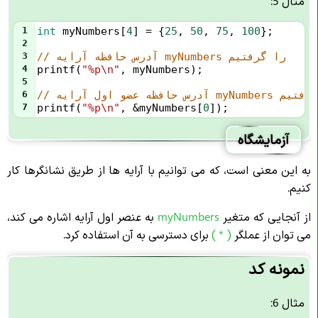
مثال 5:
1
int
myNumbers
[
4
] 
=
 {
25
, 
50
, 
75
, 
100
};
2
// آدرس حافظه آرایه myNumbers را گرفتیم
3
4
printf
(
"%p\n"
, 
myNumbers
);
5
و اول آرایه myNumbers را گرفتیم
6
7
printf
(
"%p\n"
, 
&
myNumbers
[
0
]);
آزمایشگاه
به این معنی است، که می توانیم با آرایه ها از طریق نشانگرها کار
کنیم.
از آنجایی که متغیر
myNumbers
به عنصر اول آرایه اشاره می کند،
می توان از عملگر
( * )
برای دسترسی به آن استفاده کرد.
نمونه کد
مثال 6: