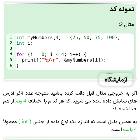
نمونه کد
مثال 2:
1
int
myNumbers
[
4
] 
=
 {
25
, 
50
, 
75
, 
100
};
2
int
i
;
3
4
for
 (
i
=
0
; 
i
<
4
; 
i
++
) {
5
printf
(
"%p\n"
, 
&
myNumbers
[
i
]);
6
}
آزمایشگاه
اگر به خروجی مثال قبل دقت کرده باشید متوجه عدد آخر آدرس
های نمایش داده شده می شوید، که هر کدام با اختلاف
4 رقم
از هم
جدا شده اند.
به همین دلیل است که اندازه یک نوع داده از جنس
( int )
معمولاً
4 بایت
است.