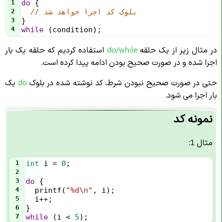
1
do
 {
// بلوک کد اجرا خواهد شد
2
3
}
4
while
 (
condition
);
در مثال زیر از یک حلقه
do/while
استفاده کردیم که حلقه یک بار
اجرا شده و در صورت صحیح بودن ادامه پیدا کرده است.
حتی در صورت صحیح نبودن شرط، کد نوشته شده در بلوک
do
یک
بار اجرا می شود.
نمونه کد
مثال 1:
1
int
i
=
0
;
2
3
do
 {
4
printf
(
"%d\n"
, 
i
);
5
i
++
;
6
}
7
while
 (
i
<
5
);