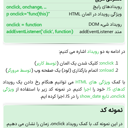
رویدادهای رایج
onclick, onchange, ...
ویژگی رویداد در المان HTML
p onclick="func(this)"
رویداد شیء DOM
onclick = function
متد addEventListener
addEventListener('click', function)
در ادامه به دو
رویداد
اشاره می کنیم:
onclick
: کلیک شدن یک المان (
توسط کاربر
)
onload
:
اتمام بارگذاری (لود) یک صفحه وب (
توسط مرورگر
)
با کمک
ویژگی های HTML
می توانیم هنگام رخ دادن یک رویداد
کدهای JS
خود را
اجرا
کنیم. در نمونه کد زیر با استفاده از
ویژگی
onclick
،
تابع show_date
را در JS اجرا کرده ایم.
نمونه کد
در این نمونه کد، با کمک رویداد onclick، زمان را نشان می دهیم.