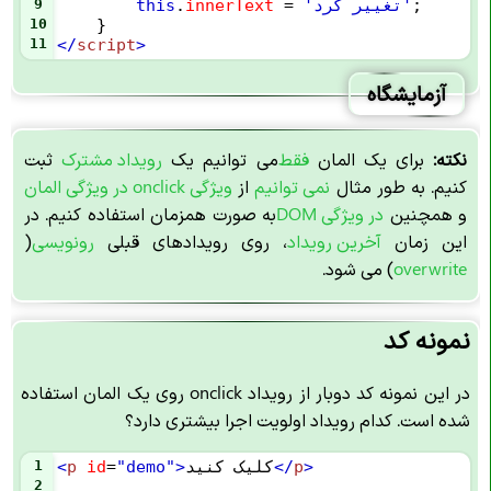
;
'تغییر کرد'
=
innerText
.
this
9
10
    }
11
</
script
>
آزمایشگاه
نکته:
برای یک المان
فقط
می توانیم یک
رویداد مشترک
ثبت
کنیم. به طور مثال
نمی توانیم
از
ویژگی onclick در ویژگی المان
و همچنین
در
ویژگی DOM
به صورت همزمان استفاده کنیم. در
این زمان
آخرین رویداد
، روی رویدادهای قبلی
رونویسی
(
overwrite
) می شود.
نمونه کد
در این نمونه کد دوبار از رویداد onclick روی یک المان استفاده
شده است. کدام رویداد اولویت اجرا بیشتری دارد؟
>
p
</
کلیک کنید
>
"demo"
=
id
p
<
1
2