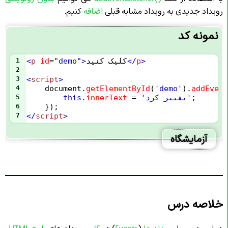
رویداد جدیدی به رویداد مشابه قبلی
اضافه
کنیم.
نمونه کد
>
p
</
کلیک کنید
>
"demo"
=
id
p
<
1
2
3
<
script
>
4
document
.
getElementById
(
'demo'
).
addEvent
;
'تغییر کرد'
=
innerText
.
this
5
6
    });
7
</
script
>
آزمایشگاه
خلاصه درس
در این درس با
رویداد ها
(
Events
) در
JS
و رویداد های
رایج
HTML