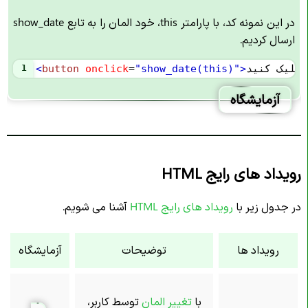
در این نمونه کد، با پارامتر this، خود المان را به تابع show_date
ارسال کردیم.
<
کلیک کنید
>
"show_date(this)"
=
onclick
button
<
1
آزمایشگاه
رویداد های رایج HTML
در جدول زیر با
رویداد های رایج HTML
آشنا می شویم.
رویداد ها
توضیحات
آزمایشگاه
با
تغییر المان
توسط کاربر،