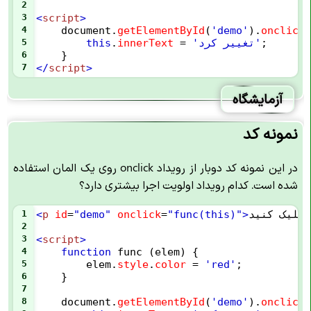
2
3
<
script
>
4
document
.
getElementById
(
'demo'
).
onclick
;
'تغییر کرد'
=
innerText
.
this
5
6
    }
7
</
script
>
آزمایشگاه
نمونه کد
در این نمونه کد دوبار از رویداد onclick روی یک المان استفاده
شده است. کدام رویداد اولویت اجرا بیشتری دارد؟
<
کلیک کنید
>
"func(this)"
=
onclick
"demo"
=
id
p
<
1
2
3
<
script
>
4
function
func
 (
elem
) {
5
elem
.
style
.
color
=
'red'
;
6
    }
7
8
document
.
getElementById
(
'demo'
).
onclick