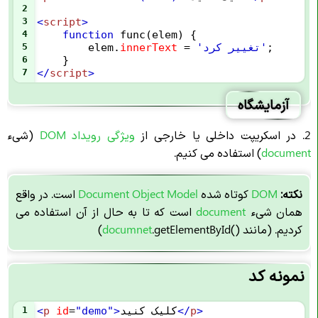
2
3
<
script
>
4
function
func
(
elem
) {
;
'تغییر کرد'
=
innerText
.
elem
5
6
    }
7
</
script
>
آزمایشگاه
2. در اسکریپت داخلی یا خارجی از
ویژگی رویداد DOM
(شیء
document
) استفاده می کنیم.
نکته:
DOM
کوتاه شده
Document Object Model
است. در واقع
همان شیء
document
است که تا به حال از آن استفاده می
کردیم. (مانند
.getElementById()
documnet
)
نمونه کد
>
p
</
کلیک کنید
>
"demo"
=
id
p
<
1