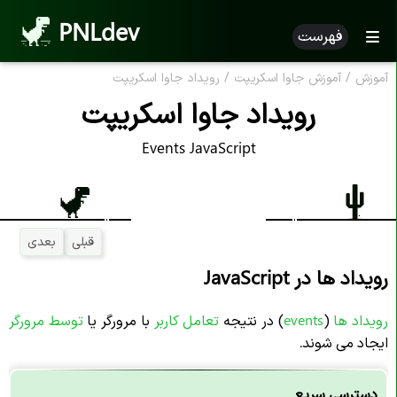
PNLdev
فهرست
آموزش
/
آموزش جاوا اسکریپت
/
رویداد جاوا اسکریپت
رویداد جاوا اسکریپت
Events JavaScript
قبلی
بعدی
رویداد ها در JavaScript
رویداد ها
(
events
) در نتیجه
تعامل کاربر
با مرورگر یا
توسط مرورگر
ایجاد می شوند.
دسترسی سریع