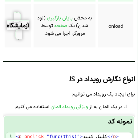
به محض
پایان بارگیری
(لود
آزمایشگاه
شدن) یک
صفحه
توسط
onload
مرورگر، اجرا می شود.
انواع نگارش رویداد در JS
برای ایجاد یک رویداد می توانیم:
در یک المان به از
ویژگی رویداد المان
استفاده می کنیم.
نمونه کد
>
p
</
کلیک کنید
>
"func(this)"
=
onclick
p
<
1