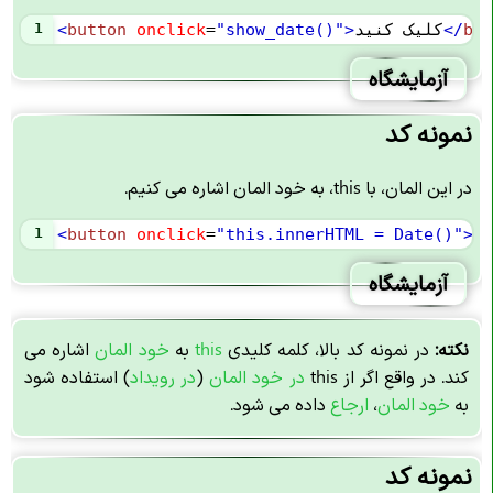
but
</
کلیک کنید
>
"show_date()"
=
onclick
button
<
1
آزمایشگاه
نمونه کد
در این المان، با this، به خود المان اشاره می کنیم.
ید
>
"this.innerHTML = Date()"
=
onclick
button
<
1
آزمایشگاه
نکته:
در نمونه کد بالا، کلمه کلیدی
this
به
خود المان
اشاره می
کند. در واقع اگر از this
در خود المان
(
در رویداد
) استفاده شود
به
خود المان
،
ارجاع
داده می شود.
نمونه کد