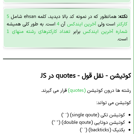
نکته:
همانطور که در نمونه کد بالا دیدید، کلمه ehsan شامل
5
کارکتر
است ولی
آخرین ایندکس
آن
4
است. به طور کلی همیشه
شماره آخرین ایندکس
برابر
تعداد کارکترهای رشته منهای 1
است.
کوتیشن - نقل قول - quotes در JS
رشته ها درون کوتیشن
(
quotes
)
قرار می گیرند.
کوتیشن می تواند:
کوتیشن تکی (single qoute) (' ')
کوتیشن دوتایی (double qoute) (" ")
بکتیک (backticks) (` `)