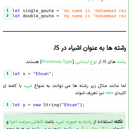
1
let
single_qoute
=
`my name is 'mohammad reza
2
let
double_qoute
=
`my name is "mohammad reza
رشته ها به عنوان اشیاء در JS
رشته
های JS از
نوع ابتدایی
(
Primitives Type
) هستند.
1
let
x
=
"Ehsan"
;
اما مانند مثال زیر رشته ها می توانند به عنواع
شیء
با کلمه ی
کلیدی
new
نیز تعریف شوند.
1
let
y
=
new
String
(
"Ehsan"
);
نکته:
استفاده از
رشته به صورت شیء
باعث
کاهش سرعت اجرا
و
ایجاد
مشکل های دیگر
می شود، توصیه می شود به هیچ وجه