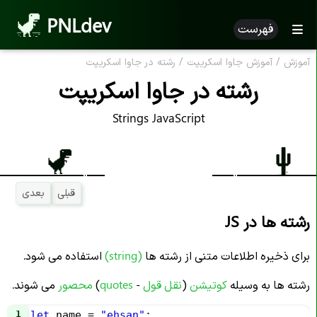
PNLdev
فهرست
آموزش
/
آموزش جاوا اسکریپت
/
رشته در جاوا اسکریپت
رشته در جاوا اسکریپت
Strings JavaScript
قبلی
بعدی
رشته ها در JS
برای ذخیره اطلاعات متنی از رشته ها
(
string
)
استفاده می شود.
رشته ها به وسیله
کوتیشن
(
نقل قول
-
quotes
)
محصور
می شوند.
1
let
name
=
"ehsan"
;