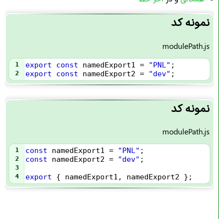
نمونه کد
modulePath.js
1
export
const
namedExport1
=
"PNL"
;
2
export
const
namedExport2
=
"dev"
;
نمونه کد
modulePath.js
1
const
namedExport1
=
"PNL"
;
2
const
namedExport2
=
"dev"
;
3
4
export
 { 
namedExport1
, 
namedExport2
 };