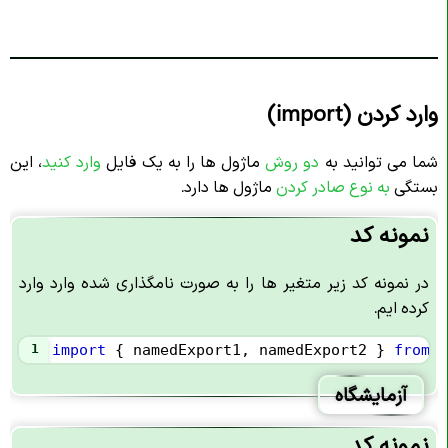
وارد کردن (import)
شما می توانید به
دو روش
ماژول ها را به یک فایل
وارد کنید
، این
بستگی
به نوع صادر کردن
ماژول ها دارد.
نمونه کد
در نمونه کد زیر متغیر ها را به صورت نامگذاری شده وارد وارد
کرده ایم.
1
import
 { 
namedExport1
, 
namedExport2
 } 
from
'
آزمایشگاه
نمونه کد