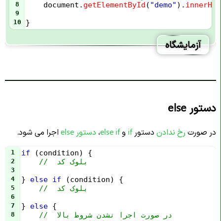
8
document
.
getElementById
(
"demo"
).
innerHTM
9
10
}
آزمایشگاه
دستور else
در صورت
رخ ندادن
دستور
if
و
else if
،
دستور else
اجرا می شود.
1
if
 (
condition
) {
//  بلوک کد 
2
3
4
} 
else
if
 (
condition
) {
//  بلوک کد 
5
6
7
} 
else
 {
//  در صورت اجرا نشدن شروط بالا
8