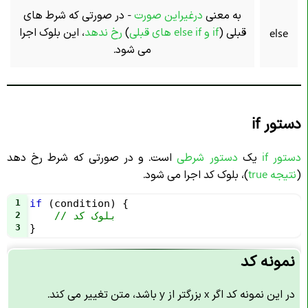
به معنی
درغیراین صورت
- در صورتی که شرط های
قبلی (
if و else if های قبلی
)
رخ ندهد
، این بلوک اجرا
else
می شود.
دستور if
دستور if
یک
دستور شرطی
است. و در صورتی که شرط رخ دهد
(
نتیجه true
)، بلوک کد اجرا می شود.
1
if
 (
condition
) {
// بلوک کد
2
3
}
نمونه کد
در این نمونه کد اگر x بزرگتر از y باشد، متن تغییر می کند.