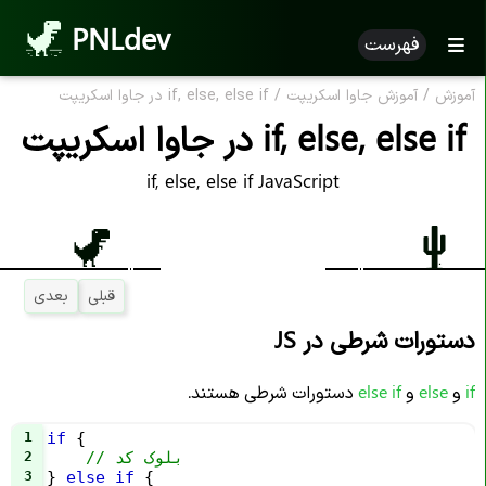
PNLdev
فهرست
آموزش
/
آموزش جاوا اسکریپت
/
if, else, else if در جاوا اسکریپت
if, else, else if در جاوا اسکریپت
if, else, else if JavaScript
قبلی
بعدی
دستورات شرطی در JS
if
و
else
و
else if
دستورات شرطی هستند.
1
if
 {
// بلوک کد
2
3
} 
else
if
 {