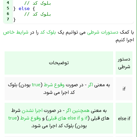
// بلوک کد
4
5
} 
else
 {
// بلوک کد
6
7
}
با کمک
دستورات شرطی
می توانیم یک
بلوک کد
را در
شرایط خاص
اجرا کنیم.
دستور
توضیحات
شرطی
به معنی
اگر
- در صورت
وقوع شرط
(
true
بودن) بلوک
if
کد اجرا می شود.
به معنی
همچنین اگر
- در صورت
اجرا نشدن
شرط
های قبلی (
if و else if های قبلی
) و
وقوع شرط
(
true
else if
بودن) بلوک کد اجرا می شود.