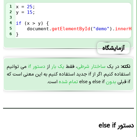
1
x
=
25
;
2
y
=
15
;
3
4
if
 (
x
>
y
) {
5
document
.
getElementById
(
"demo"
).
innerHTM
6
}
آزمایشگاه
نکته:
در یک
ساختار شرطی
، فقط
یک بار
از
دستور if
می توانیم
استفاده کنیم. اگر از if جدید استفاده کنیم به این معنی است که
if قبلی
بدون
else if و else
تمام شده
است.
دستور else if