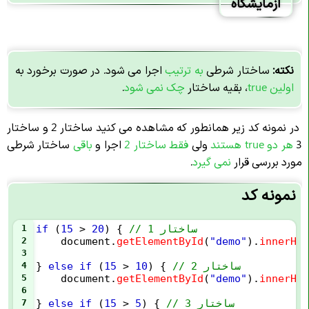
آزمایشگاه
نکته:
ساختار شرطی
به ترتیب
اجرا می شود. در صورت برخورد به
اولین true
، بقیه ساختار
چک نمی شود
.
در نمونه کد زیر
همانطور که مشاهده می کنید ساختار 2 و ساختار
3
هر دو true هستند
ولی
فقط ساختار 2
اجرا و
باقی
ساختار شرطی
مورد بررسی قرار
نمی گیرد
.
نمونه کد
// ساختار 1
) { 
20
>
15
 (
if
1
2
document
.
getElementById
(
"demo"
).
innerHTM
3
// ساختار 2
) { 
10
>
15
 (
if
else
} 
4
5
document
.
getElementById
(
"demo"
).
innerHTM
6
// ساختار 3
) { 
5
>
15
 (
if
else
} 
7