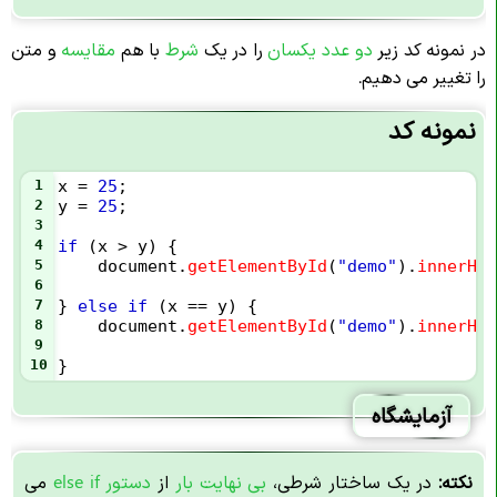
در نمونه کد زیر
دو عدد یکسان
را در یک
شرط
با هم
مقایسه
و متن
را تغییر می دهیم.
نمونه کد
1
x
=
25
;
2
y
=
25
;
3
4
if
 (
x
>
y
) {
5
document
.
getElementById
(
"demo"
).
innerHTM
6
7
} 
else
if
 (
x
==
y
) {
8
document
.
getElementById
(
"demo"
).
innerHTM
9
10
}
آزمایشگاه
نکته:
در یک ساختار شرطی،
بی نهایت بار
از
دستور else if
می