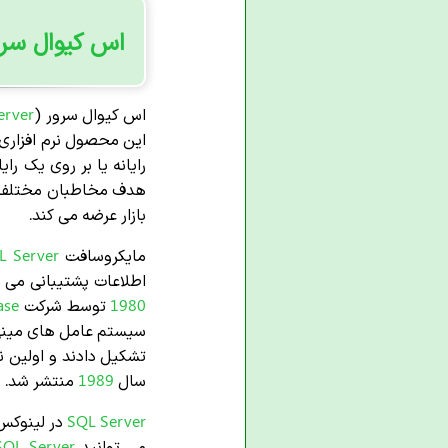
اس کیوال سرو
اس کیوال سرور (
erver
این محصول نرم افزاری 
رایانه یا بر روی یک ر
هدف مخاطبان مختلف و ب
بازار عرضه می کند.
مایکروسافت
Server
QL
اطلاعات پشتیبانی می کن
1980
توسط شرکت
ase
سیستم عامل های مینی 
تشکیل دادند و اولین ن
سال
1989
منتشر شد.
SQL Server
در لینوکس
می توانید
SQL Server