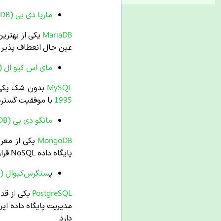
ماریا دی بی (MariaDB)
MariaDB
یکی از بهتری
عین حال انعطاف پذیر را
مای اس کیو ال (MYSQL)
MySQL
بدون شک یکی ا
1995
با موفقیت گسترد
مانگو دی بی (MongoDB)
MongoDB
یکی از معر
پایگاه داده NoSQL قرار می گیرد. برخلاف پایگاه داده های رابطه ای، پایگاه های داده
پ
ستگرس‌کیوال (PostgreSQL)
PostgreSQL
یکی از قد
مدیریت پایگاه داده اپ
دارد.