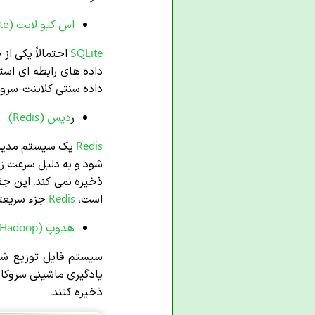
اس کیو لایت (SQLite)
SQLite
احتمالاً یکی ا
داده های رابطه ای است
داده سنتی کلاینت-سرور 
ر
دیس (Redis)
Redis
یک سیستم مدیریت
شود و به دلیل سرعت زی
ذخیره نمی کند. این ج
است،
Redis
جزء سریعت
هدوپ (Hadoop)
سیستم فایل توزیع ش
یادگیری ماشینی سروکار
ذخیره کنند.