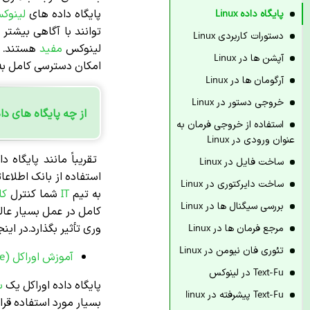
پایگاه داده های
لینو
پایگاه داده Linux
توانند با آگاهی بیشتر
دستورات کاربردی Linux
لینوکس
مفید
هستند. 
آپشن ها در Linux
امکان دسترسی کامل ب
آرگومان ها در Linux
خروجی دستور در Linux
از چه پایگاه های دا
استفاده از خروجی فرمان به
عنوان ورودی در Linux
تقریباً مانند پایگاه 
ساخت فایل در Linux
استفاده از بانک اطلاع
ساخت دایرکتوری در Linux
به تیم
IT
شما کنترل
کا
بررسی سیگنال ها در Linux
کامل در عمل بسیار عا
وری تأثیر بگذارد.در ای
مرجع فرمان ها در Linux
تئوری فان نیومن در Linux
آموزش اوراکل (Oracle)
Text-Fu در لینوکس
پایگاه داده اوراکل یک
س
Text-Fu پیشرفته در linux
بسیار مورد استفاده قرار