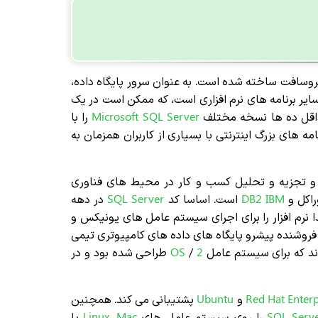
وسافت ساخته شده است. به عنوان سرور پایگاه داده،
ایر برنامه های نرم افزاری است، که ممکن است در یک
 حداقل ده ها نسخه مختلف
Microsoft SQL Server
را با
 های بزرگ اینترنتی با بسیاری از کاربران همزمان به
و تجزیه و تحلیل کسب و کار در محیط های فناوری
راکل و
DB2 IBM
است. اساسا کد
SQL Server
در دهه
دا نرم افزار را برای اجرای سیستم عامل های یونیکس و
وشنده پیشرو پایگاه های داده های کامپیوتری تیمی
دند که برای سیستم عامل
2
/
OS
طراحی شده بود و در
Red Hat Enterp
و
Ubuntu
پشتیبانی می کند. همچنین
Serv
SQL
را روی سیستم عامل های
Mac
،
Linux
یا