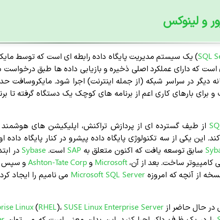
ر و لینوکس
SQL S
) یک سیستم مدیریت پایگاه داده رابطه ای است که توسط مایکر
است که دارای عملکرد اصلی ذخیره و بازیابی داده ها طبق درخواست س
ایانه دیگر در سراسر شبکه (از جمله اینترنت) اجرا شود. مایکروسافت
رای بارهای کاری اعم از برنامه های کوچک یک دستگاه گرفته تا برنامه
S
از طیف گسترده ای از پردازش تراکنش، اپلیکیشن های هوشمند 
د. این یکی از سه تکنولوژی پایگاه داده پیشرو در کنار پایگاه داده او
Syb
سابق توسعه یافت که اکنون متعلق به
SAP
است.
Sybase
در ابت
کامپیوتر ساخت. بعد از آن،
Microsoft
و
Ashton-Tate Corp
و سپس فر
سخه از آنچه که امروزه
Server
Microsoft SQL
می نامیم را ایجاد کر
 در حال حاضر از
SUSE Linux Enterprise Server
)،
RHEL
(
rise Linux
را در یک ظرف داکر اجرا کنید. این بدان معنی است که می توان
er