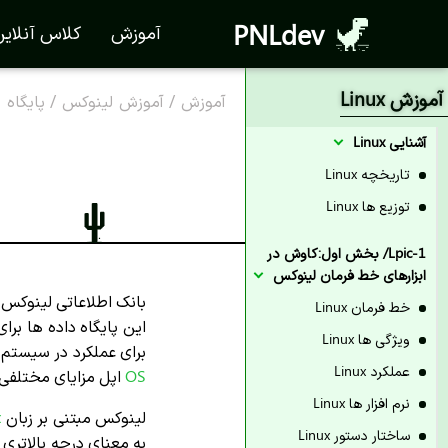
PNLdev
آموزش
کلاس آنلای
آموزش Linux
آموزش
/
آموزش لینوکس
/
پایگاه 
آشنایی Linux
تاریخچه Linux
توزیع ها Linux
Lpic-1/ بخش اول:کاوش در
ابزارهای خط فرمان لینوکس
بانک اطلاعاتی لینوکس
خط فرمان Linux
این پایگاه داده ها بر
ویژگی ها Linux
برای عملکرد در سیستم
عملکرد Linux
OS
اپل مزایای مختلفی 
نرم افزار ها Linux
لینوکس مبتنی بر زبان
x
ساختار دستور Linux
به معنای درجه بالاتری