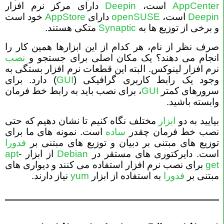
AppCenter
است،
Deepin
دارای مرکز نرم افزار
Deepin
است،
openSUSE
دارای
AppStore
خود است
و برخی از توزیع ها به
Synaptic
متکی هستند.
صرف نظر از نام، هر کدام از این ابزارها همین کار را
انجام می دهند؟ یک مکان اصلی برای جستجو و
نصب
نرم افزار لینوکس. البته این قطعات نرم افزار بستگی به
وجود یک رابط کاربری گرافیکی (
GUI
) دارد. برای
سرورهای کمتر
GUI
، برای نصب باید به رابط خط فرمان
وابسته باشید.
بیایید به دو
ابزار
مختلف نگاه کنیم تا نشان دهیم که حتی
نصب خط فرمان چقدر
ساده
است. نمونه های ما برای
توزیع های مبتنی بر دبیان و توزیع های مبتنی بر
فدورا
است. دایرکتوری های مستقر در
Debian
از ابزار
-
apt
get
برای نصب نرم افزار استفاده می کنند و دیواری های
مبتنی بر
فدورا
به استفاده از ابزار
yum
نیاز دارند.